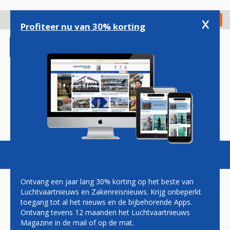
Overslaan
en
x
Digitaal Magazine
Registreer
Check in
naar
Profiteer nu van 30% korting
de
inhoud
gaan
Magazine
Podcasts
Vacatures
Toggl
naviga
Ontvang een jaar lang 30% korting op het beste van
Luchtvaartnieuws en Zakenreisnieuws. Krijg onbeperkt
toegang tot al het nieuws en de bijbehorende Apps.
KLM CITYHOPPER
Ontvang tevens 12 maanden het Luchtvaartnieuws
ONTVANGT TWAALFDE
Magazine in de mail of op de mat.