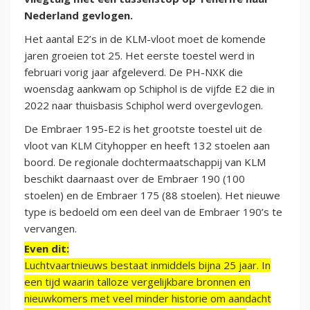
Nederland gevlogen.
Het aantal E2’s in de KLM-vloot moet de komende
jaren groeien tot 25. Het eerste toestel werd in
februari vorig jaar afgeleverd. De PH-NXK die
woensdag aankwam op Schiphol is de vijfde E2 die in
2022 naar thuisbasis Schiphol werd overgevlogen.
De Embraer 195-E2 is het grootste toestel uit de
vloot van KLM Cityhopper en heeft 132 stoelen aan
boord. De regionale dochtermaatschappij van KLM
beschikt daarnaast over de Embraer 190 (100
stoelen) en de Embraer 175 (88 stoelen). Het nieuwe
type is bedoeld om een deel van de Embraer 190’s te
vervangen.
Even dit:
Luchtvaartnieuws bestaat inmiddels bijna 25 jaar. In
een tijd waarin talloze vergelijkbare bronnen en
nieuwkomers met veel minder historie om aandacht