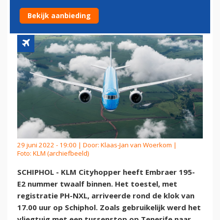
EMBRAER 195-E2
Bekijk aanbieding
29 juni 2022 - 19:00 | Door:
Klaas-Jan van Woerkom
|
Foto: KLM (archiefbeeld)
SCHIPHOL - KLM Cityhopper heeft Embraer 195-
E2 nummer twaalf binnen. Het toestel, met
registratie PH-NXL, arriveerde rond de klok van
17.00 uur op Schiphol. Zoals gebruikelijk werd het
vliegtuig met een tussenstop op Tenerife naar