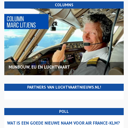
COLUMNS
MIJNBOUW, EU EN LUCHTVAART
PARTNERS VAN LUCHTVAARTNIEUWS.NL!
POLL
WAT IS EEN GOEDE NIEUWE NAAM VOOR AIR FRANCE-KLM?