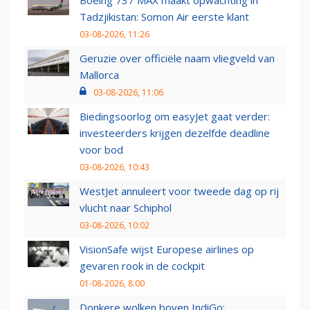
Boeing 737 MAX maakt opwachting in
Tadzjikistan: Somon Air eerste klant
03-08-2026, 11:26
Geruzie over officiële naam vliegveld van
Mallorca
03-08-2026, 11:06
Biedingsoorlog om easyJet gaat verder:
investeerders krijgen dezelfde deadline
voor bod
03-08-2026, 10:43
WestJet annuleert voor tweede dag op rij
vlucht naar Schiphol
03-08-2026, 10:02
VisionSafe wijst Europese airlines op
gevaren rook in de cockpit
01-08-2026, 8:00
Donkere wolken boven IndiGo: