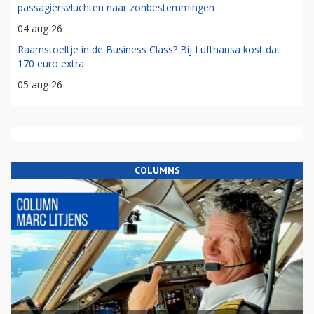
passagiersvluchten naar zonbestemmingen
04 aug 26
Raamstoeltje in de Business Class? Bij Lufthansa kost dat
170 euro extra
05 aug 26
COLUMNS