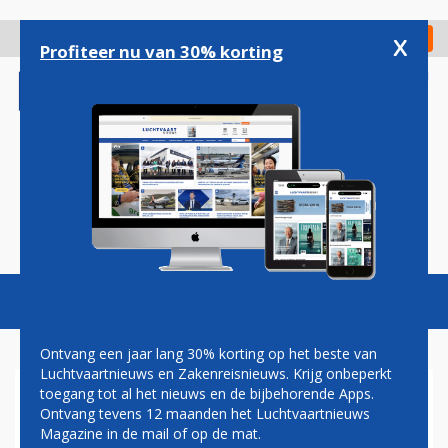
Overslaan
en
x
Digitaal Magazine
Registreer
Check in
naar
Profiteer nu van 30% korting
de
inhoud
gaan
Magazine
Podcasts
Vacatures
Toggl
naviga
Ontvang een jaar lang 30% korting op het beste van
Luchtvaartnieuws en Zakenreisnieuws. Krijg onbeperkt
toegang tot al het nieuws en de bijbehorende Apps.
KLM HERVAT VLUCHTEN
Ontvang tevens 12 maanden het Luchtvaartnieuws
NAAR LEEDS
Magazine in de mail of op de mat.