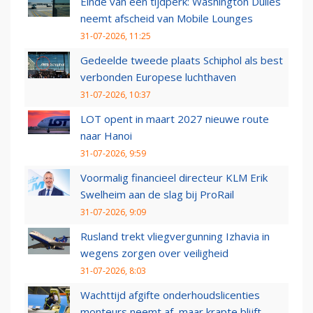
Einde van een tijdperk: Washington Dulles
neemt afscheid van Mobile Lounges
31-07-2026, 11:25
Gedeelde tweede plaats Schiphol als best
verbonden Europese luchthaven
31-07-2026, 10:37
LOT opent in maart 2027 nieuwe route
naar Hanoi
31-07-2026, 9:59
Voormalig financieel directeur KLM Erik
Swelheim aan de slag bij ProRail
31-07-2026, 9:09
Rusland trekt vliegvergunning Izhavia in
wegens zorgen over veiligheid
31-07-2026, 8:03
Wachttijd afgifte onderhoudslicenties
monteurs neemt af, maar krapte blijft