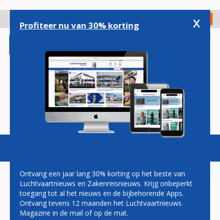
Overslaan
en
x
Digitaal Magazine
Registreer
Check in
naar
Profiteer nu van 30% korting
de
inhoud
gaan
Magazine
Podcasts
Vacatures
Toggl
naviga
Ontvang een jaar lang 30% korting op het beste van
Luchtvaartnieuws en Zakenreisnieuws. Krijg onbeperkt
toegang tot al het nieuws en de bijbehorende Apps.
AIRLINES
Ontvang tevens 12 maanden het Luchtvaartnieuws
Magazine in de mail of op de mat.