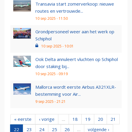
Transavia start zomerverkoop: nieuwe
routes en vertrouwde...
10 sep 2025 - 11:50
Grondpersoneel weer aan het werk op
Schiphol
10 sep 2025 - 10:01
Ook Delta annuleert vluchten op Schiphol
door staking bij...
10 sep 2025 - 09:19
Mallorca wordt eerste Airbus A321XLR-
bestemming voor Air...
9 sep 2025 - 21:21
« eerste
‹ vorige
…
18
19
20
21
22
23
24
25
26
…
volgende ›