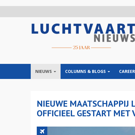
Overslaan
en
naar
de
inhoud
gaan
NIEUWS
COLUMNS & BLOGS
CAREER
NIEUWE MAATSCHAPPIJ L
OFFICIEEL GESTART MET