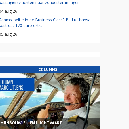
passagiersvluchten naar zonbestemmingen
04 aug 26
Raamstoeltje in de Business Class? Bij Lufthansa
kost dat 170 euro extra
05 aug 26
COLUMNS
MIJNBOUW, EU EN LUCHTVAART