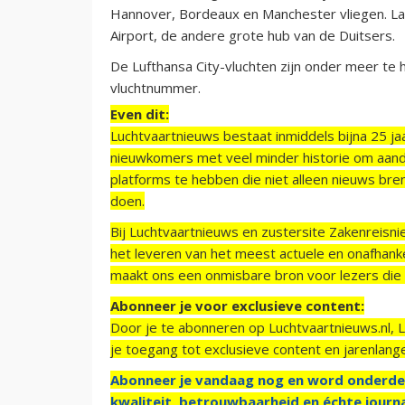
Hannover, Bordeaux en Manchester vliegen. Lat
Airport, de andere grote hub van de Duitsers.
De Lufthansa City-vluchten zijn onder meer te 
vluchtnummer.
Even dit:
Luchtvaartnieuws bestaat inmiddels bijna 25 jaa
nieuwkomers met veel minder historie om aand
platforms te hebben die niet alleen nieuws bre
doen.
Bij Luchtvaartnieuws en zustersite Zakenreisn
het leveren van het meest actuele en onafhankel
maakt ons een onmisbare bron voor lezers die g
Abonneer je voor exclusieve content:
Door je te abonneren op Luchtvaartnieuws.nl, 
je toegang tot exclusieve content en jarenlang
Abonneer je vandaag nog en word onderde
kwaliteit, betrouwbaarheid en échte journa