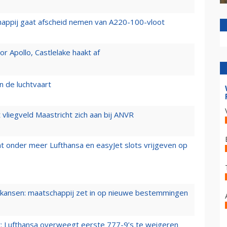
happij gaat afscheid nemen van A220-100-vloot
 Apollo, Castlelake haakt af
n de luchtvaart
t vliegveld Maastricht zich aan bij ANVR
t onder meer Lufthansa en easyJet slots vrijgeven op
ansen: maatschappij zet in op nieuwe bestemmingen
er: Lufthansa overweegt eerste 777-9’s te weigeren