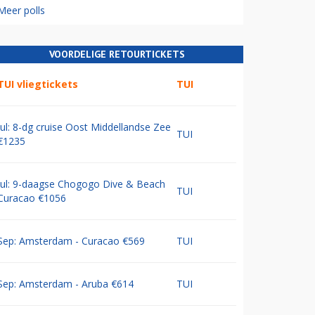
Meer polls
VOORDELIGE RETOURTICKETS
TUI vliegtickets
TUI
Jul: 8-dg cruise Oost Middellandse Zee
TUI
€1235
Jul: 9-daagse Chogogo Dive & Beach
TUI
Curacao €1056
Sep: Amsterdam - Curacao €569
TUI
Sep: Amsterdam - Aruba €614
TUI