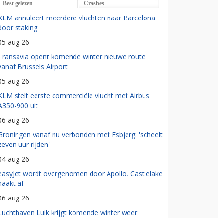
Best gelezen
Crashes
KLM annuleert meerdere vluchten naar Barcelona
door staking
05 aug 26
Transavia opent komende winter nieuwe route
vanaf Brussels Airport
05 aug 26
KLM stelt eerste commerciële vlucht met Airbus
A350-900 uit
06 aug 26
Groningen vanaf nu verbonden met Esbjerg: 'scheelt
zeven uur rijden'
04 aug 26
easyJet wordt overgenomen door Apollo, Castlelake
haakt af
06 aug 26
Luchthaven Luik krijgt komende winter weer