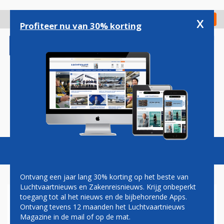
Overslaan
en
x
Digitaal Magazine
Registreer
Check in
naar
Profiteer nu van 30% korting
de
inhoud
gaan
Magazine
Podcasts
Vacatures
Toggl
naviga
Ontvang een jaar lang 30% korting op het beste van
Luchtvaartnieuws en Zakenreisnieuws. Krijg onbeperkt
toegang tot al het nieuws en de bijbehorende Apps.
LUFTHANSA MOET
Ontvang tevens 12 maanden het Luchtvaartnieuws
VLUCHTEN SCHRAPPEN
Magazine in de mail of op de mat.