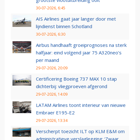
grootste vlootuitbreiding ooit
30-07-2026, 6:45
AIS Airlines gaat jaar langer door met
lijndienst binnen Schotland
30-07-2026, 6:30
Airbus handhaaft groeiprognoses na sterk
halfjaar: eind volgend jaar 75 A320neo’s
per maand
29-07-2026, 20:09
Certificering Boeing 737 MAX 10 stap
dichterbij: vliegproeven afgerond
29-07-2026, 14:09
LATAM Airlines toont interieur van nieuwe
Embraer E195-E2
29-07-2026, 13:34
Verscherpt toezicht ILT op KLM E&M om
administratieve verslaglegging: ‘Zwaar