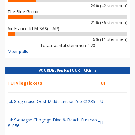
24% (42 stemmen)
The Blue Group
21% (36 stemmen)
Air-France-KLM-SAS(-TAP)
6% (11 stemmen)
Totaal aantal stemmen: 170
Meer polls
VOORDELIGE RETOURTICKETS
TUI vliegtickets
TUI
Jul: 8-dg cruise Oost Middellandse Zee €1235
TUI
Jul: 9-daagse Chogogo Dive & Beach Curacao
TUI
€1056