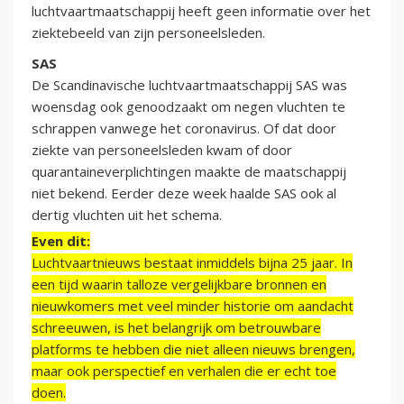
luchtvaartmaatschappij heeft geen informatie over het
ziektebeeld van zijn personeelsleden.
SAS
De Scandinavische luchtvaartmaatschappij SAS was
woensdag ook genoodzaakt om negen vluchten te
schrappen vanwege het coronavirus. Of dat door
ziekte van personeelsleden kwam of door
quarantaineverplichtingen maakte de maatschappij
niet bekend. Eerder deze week haalde SAS ook al
dertig vluchten uit het schema.
Even dit:
Luchtvaartnieuws bestaat inmiddels bijna 25 jaar. In
een tijd waarin talloze vergelijkbare bronnen en
nieuwkomers met veel minder historie om aandacht
schreeuwen, is het belangrijk om betrouwbare
platforms te hebben die niet alleen nieuws brengen,
maar ook perspectief en verhalen die er echt toe
doen.