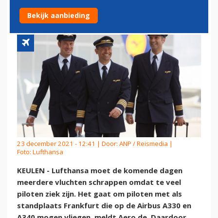
VANWEGE ZIEKE PILOTEN
Bekijk aanbieding
23 december 2021 - 12:41 | Door:
ANP / Reismedia
|
Foto: Lufthansa
KEULEN - Lufthansa moet de komende dagen
meerdere vluchten schrappen omdat te veel
piloten ziek zijn. Het gaat om piloten met als
standplaats Frankfurt die op de Airbus A330 en
A340 mogen vliegen, meldt Aero.de. Daardoor