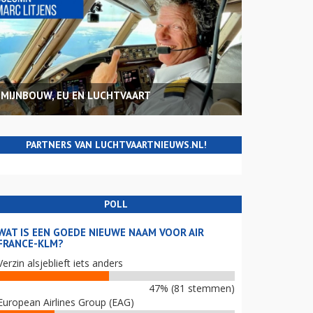
MIJNBOUW, EU EN LUCHTVAART
PARTNERS VAN LUCHTVAARTNIEUWS.NL!
POLL
WAT IS EEN GOEDE NIEUWE NAAM VOOR AIR
FRANCE-KLM?
Verzin alsjeblieft iets anders
47% (81 stemmen)
European Airlines Group (EAG)