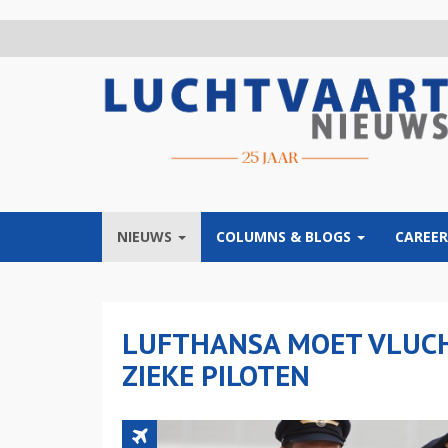
Overslaan
en
naar
de
inhoud
gaan
NIEUWS
COLUMNS & BLOGS
CAREER
LUFTHANSA MOET VLUC
ZIEKE PILOTEN