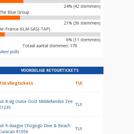
24% (42 stemmen)
The Blue Group
21% (36 stemmen)
Air-France-KLM-SAS(-TAP)
6% (11 stemmen)
Totaal aantal stemmen: 170
Meer polls
VOORDELIGE RETOURTICKETS
TUI vliegtickets
TUI
Jul: 8-dg cruise Oost Middellandse Zee
TUI
€1235
Jul: 9-daagse Chogogo Dive & Beach
TUI
Curacao €1056