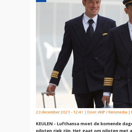
23 december 2021 - 12:41 | Door:
ANP / Reismedia
| 
KEULEN - Lufthansa moet de komende dage
piloten ziek zijn. Het gaat om piloten met 