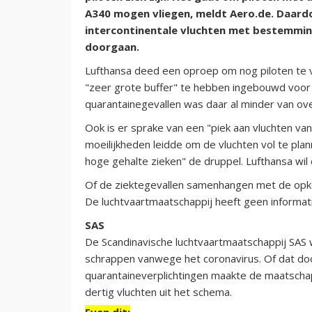
A340 mogen vliegen, meldt Aero.de. Daard
intercontinentale vluchten met bestemmin
doorgaan.
Lufthansa deed een oproep om nog piloten te vi
"zeer grote buffer" te hebben ingebouwd voor
quarantainegevallen was daar al minder van ove
Ook is er sprake van een "piek aan vluchten va
moeilijkheden leidde om de vluchten vol te p
hoge gehalte zieken" de druppel. Lufthansa wi
Of de ziektegevallen samenhangen met de opko
De luchtvaartmaatschappij heeft geen informati
SAS
De Scandinavische luchtvaartmaatschappij SA
schrappen vanwege het coronavirus. Of dat do
quarantaineverplichtingen maakte de maatschap
dertig vluchten uit het schema.
Even dit: