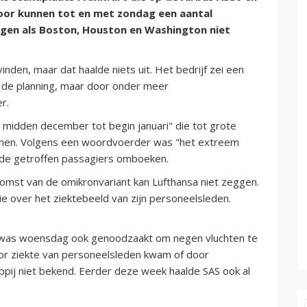
oor kunnen tot en met zondag een aantal
gen als Boston, Houston en Washington niet
nden, maar dat haalde niets uit. Het bedrijf zei een
 de planning, maar door onder meer
r.
n midden december tot begin januari" die tot grote
lannen. Volgens een woordvoerder was "het extreem
l de getroffen passagiers omboeken.
mst van de omikronvariant kan Lufthansa niet zeggen.
e over het ziektebeeld van zijn personeelsleden.
S was woensdag ook genoodzaakt om negen vluchten te
or ziekte van personeelsleden kwam of door
pij niet bekend. Eerder deze week haalde SAS ook al