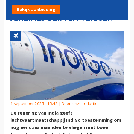
TOESTELLEN TURKISH
Bekijk aanbieding
AIRLINES BLIJVEN VLIEGEN
1 september 2025 - 15:42 | Door:
onze redactie
De regering van India geeft
luchtvaartmaatschappij IndiGo toestemming om
nog eens zes maanden te vliegen met twee