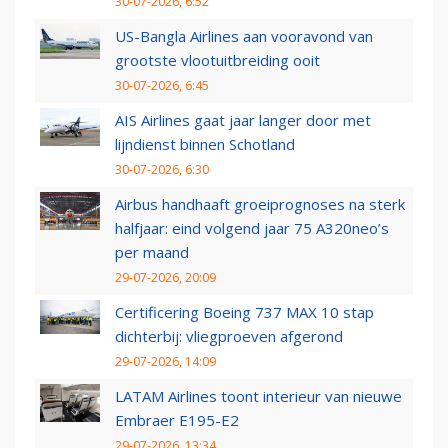
30-07-2026, 6:52
US-Bangla Airlines aan vooravond van
grootste vlootuitbreiding ooit
30-07-2026, 6:45
AIS Airlines gaat jaar langer door met
lijndienst binnen Schotland
30-07-2026, 6:30
Airbus handhaaft groeiprognoses na sterk
halfjaar: eind volgend jaar 75 A320neo’s
per maand
29-07-2026, 20:09
Certificering Boeing 737 MAX 10 stap
dichterbij: vliegproeven afgerond
29-07-2026, 14:09
LATAM Airlines toont interieur van nieuwe
Embraer E195-E2
29-07-2026, 13:34