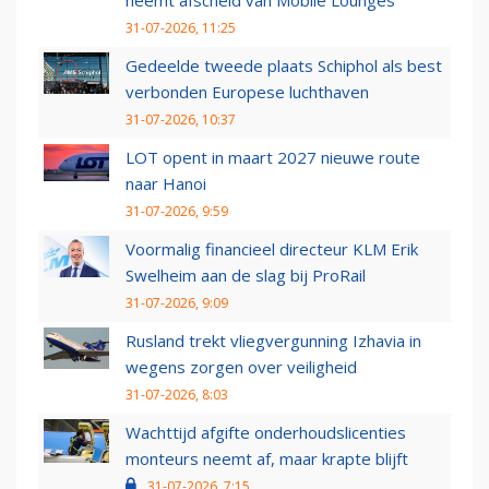
neemt afscheid van Mobile Lounges
31-07-2026, 11:25
Gedeelde tweede plaats Schiphol als best
verbonden Europese luchthaven
31-07-2026, 10:37
LOT opent in maart 2027 nieuwe route
naar Hanoi
31-07-2026, 9:59
Voormalig financieel directeur KLM Erik
Swelheim aan de slag bij ProRail
31-07-2026, 9:09
Rusland trekt vliegvergunning Izhavia in
wegens zorgen over veiligheid
31-07-2026, 8:03
Wachttijd afgifte onderhoudslicenties
monteurs neemt af, maar krapte blijft
31-07-2026, 7:15