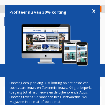
Overslaan
en
x
Digitaal Magazine
Registreer
Check in
naar
Profiteer nu van 30% korting
de
inhoud
gaan
Magazine
Podcasts
Vacatures
Toggl
naviga
Ontvang een jaar lang 30% korting op het beste van
Luchtvaartnieuws en Zakenreisnieuws. Krijg onbeperkt
toegang tot al het nieuws en de bijbehorende Apps.
INDIGO MAG NOG
Ontvang tevens 12 maanden het Luchtvaartnieuws
HALFJAARTJE MET
Magazine in de mail of op de mat.