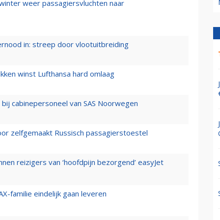
 winter weer passagiersvluchten naar
ernood in: streep door vlootuitbreiding
ukken winst Lufthansa hard omlaag
 bij cabinepersoneel van SAS Noorwegen
voor zelfgemaakt Russisch passagierstoestel
nen reizigers van ‘hoofdpijn bezorgend’ easyJet
X-familie eindelijk gaan leveren