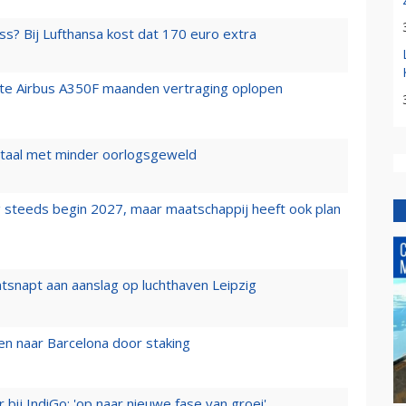
ss? Bij Lufthansa kost dat 170 euro extra
rste Airbus A350F maanden vertraging oplopen
wartaal met minder oorlogsgeweld
 steeds begin 2027, maar maatschappij heeft ook plan
tsnapt aan aanslag op luchthaven Leipzig
n naar Barcelona door staking
 bij IndiGo: 'op naar nieuwe fase van groei'