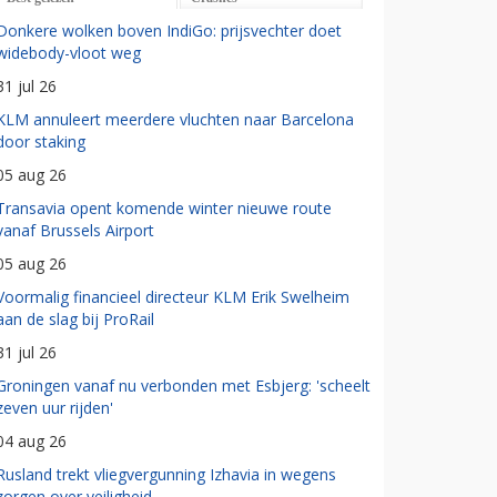
Donkere wolken boven IndiGo: prijsvechter doet
widebody-vloot weg
31 jul 26
KLM annuleert meerdere vluchten naar Barcelona
door staking
05 aug 26
Transavia opent komende winter nieuwe route
vanaf Brussels Airport
05 aug 26
Voormalig financieel directeur KLM Erik Swelheim
aan de slag bij ProRail
31 jul 26
Groningen vanaf nu verbonden met Esbjerg: 'scheelt
zeven uur rijden'
04 aug 26
Rusland trekt vliegvergunning Izhavia in wegens
zorgen over veiligheid