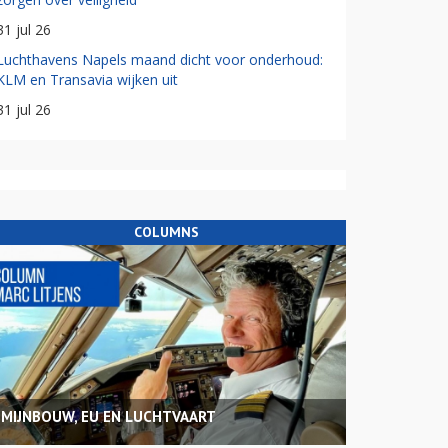
31 jul 26
Luchthavens Napels maand dicht voor onderhoud:
KLM en Transavia wijken uit
31 jul 26
COLUMNS
MIJNBOUW, EU EN LUCHTVAART