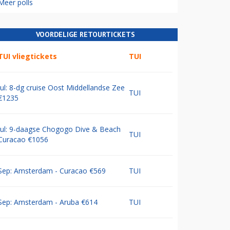
Meer polls
VOORDELIGE RETOURTICKETS
TUI vliegtickets
TUI
Jul: 8-dg cruise Oost Middellandse Zee
TUI
€1235
Jul: 9-daagse Chogogo Dive & Beach
TUI
Curacao €1056
Sep: Amsterdam - Curacao €569
TUI
Sep: Amsterdam - Aruba €614
TUI