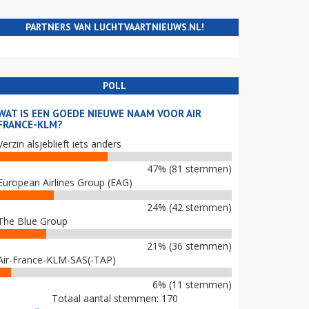
PARTNERS VAN LUCHTVAARTNIEUWS.NL!
POLL
WAT IS EEN GOEDE NIEUWE NAAM VOOR AIR
FRANCE-KLM?
Verzin alsjeblieft iets anders
47% (81 stemmen)
European Airlines Group (EAG)
24% (42 stemmen)
The Blue Group
21% (36 stemmen)
Air-France-KLM-SAS(-TAP)
6% (11 stemmen)
Totaal aantal stemmen: 170