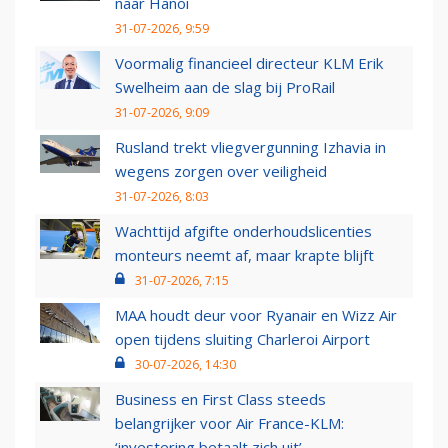
naar Hanoi
31-07-2026, 9:59
Voormalig financieel directeur KLM Erik
Swelheim aan de slag bij ProRail
31-07-2026, 9:09
Rusland trekt vliegvergunning Izhavia in
wegens zorgen over veiligheid
31-07-2026, 8:03
Wachttijd afgifte onderhoudslicenties
monteurs neemt af, maar krapte blijft
31-07-2026, 7:15
MAA houdt deur voor Ryanair en Wizz Air
open tijdens sluiting Charleroi Airport
30-07-2026, 14:30
Business en First Class steeds
belangrijker voor Air France-KLM:
‘investering betaalt zich uit’