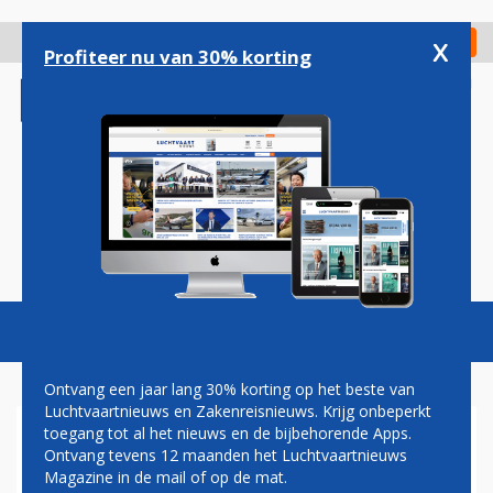
Overslaan
en
x
Digitaal Magazine
Registreer
Check in
naar
Profiteer nu van 30% korting
de
inhoud
gaan
Magazine
Podcasts
Vacatures
Toggl
naviga
Ontvang een jaar lang 30% korting op het beste van
Luchtvaartnieuws en Zakenreisnieuws. Krijg onbeperkt
toegang tot al het nieuws en de bijbehorende Apps.
'ORDER UNITED VOOR
Ontvang tevens 12 maanden het Luchtvaartnieuws
BOEING 777-300ER NABIJ'
Magazine in de mail of op de mat.