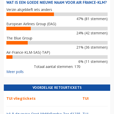
WAT IS EEN GOEDE NIEUWE NAAM VOOR AIR FRANCE-KLM?
Verzin alsjeblieft iets anders
47% (81 stemmen)
European Airlines Group (EAG)
24% (42 stemmen)
The Blue Group
21% (36 stemmen)
Air-France-KLM-SAS(-TAP)
6% (11 stemmen)
Totaal aantal stemmen: 170
Meer polls
VOORDELIGE RETOURTICKETS
TUI vliegtickets
TUI
Jul: 8-dg cruise Oost Middellandse Zee €1235
TUI