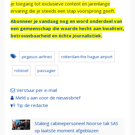
je toegang tot exclusieve content en jarenlange
ervaring die je steeds een stap voorsprong geeft.
Abonneer je vandaag nog en word onderdeel van
een gemeenschap die waarde hecht aan kwaliteit,
betrouwbaarheid en échte journalistiek.
pegasus airlines
rotterdam the hague airport
rolstoel
passagier
Verstuur per e-mail
Meld u aan voor de nieuwsbrief
Tip de redactie
Staking cabinepersoneel Noorse tak SAS
op laatste moment afgeblazen