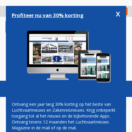
Overslaan
en
x
Digitaal Magazine
Registreer
Check in
naar
Profiteer nu van 30% korting
de
inhoud
gaan
Magazine
Podcasts
Vacatures
Toggl
naviga
Ontvang een jaar lang 30% korting op het beste van
Luchtvaartnieuws en Zakenreisnieuws. Krijg onbeperkt
toegang tot al het nieuws en de bijbehorende Apps.
PASSAGIER IN ROLSTOEL
Ontvang tevens 12 maanden het Luchtvaartnieuws
GEWEIGERD OP PEGASUS-
Magazine in de mail of op de mat.