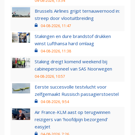
04-08-2026, 13:54
Brussels Airlines grijpt ternauwernood in:
streep door vlootuitbreiding
04-08-2026, 11:47
Stakingen en dure brandstof drukken
winst Lufthansa hard omlaag
04-08-2026, 11:38
Staking dreigt komend weekend bij
cabinepersoneel van SAS Noorwegen
04-08-2026, 10:57
Eerste succesvolle testvlucht voor
zelfgemaakt Russisch passagierstoestel
04-08-2026, 9:54
Air France-KLM aast op terugwinnen
reizigers van ‘hoofdpijn bezorgend’
easyJet
04-08-2026, 7:26