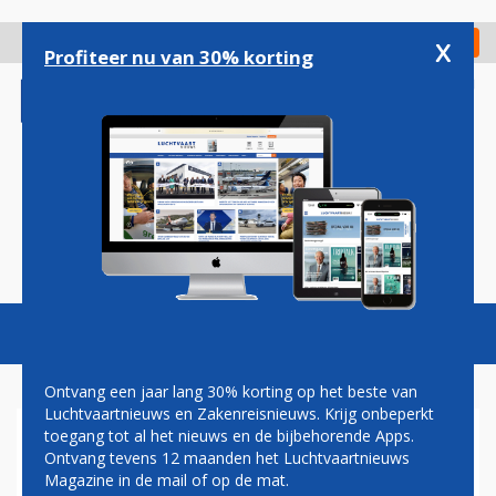
Overslaan
en
x
Digitaal Magazine
Registreer
Check in
naar
Profiteer nu van 30% korting
de
inhoud
gaan
Magazine
Podcasts
Vacatures
Toggl
naviga
Ontvang een jaar lang 30% korting op het beste van
Luchtvaartnieuws en Zakenreisnieuws. Krijg onbeperkt
toegang tot al het nieuws en de bijbehorende Apps.
PIETER ELBERS NOG NIET
Ontvang tevens 12 maanden het Luchtvaartnieuws
UITGEWINKELD: INDIGO
Magazine in de mail of op de mat.