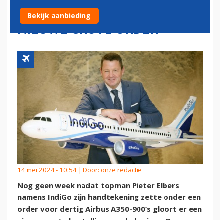
ONDERHANDELT OVER
Bekijk aanbieding
NIEUWE GROTE ORDER
14 mei 2024 - 10:54 | Door:
onze redactie
Nog geen week nadat topman Pieter Elbers
namens IndiGo zijn handtekening zette onder een
order voor dertig Airbus A350-900’s gloort er een