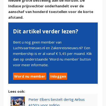
nieuwe grote bestelling aan de horizon. De
Indiase prijsvechter onderhandelt over de
aanschaf van honderd toestellen voor de korte
afstand.
Dit artikel verder lezen?
Bent u nog geen member van
Luchtvaartnieuws.nl en Zakenreisnieuws.nl? Een
membership is er al vanaf € 5,45 per maand. Klik
dan op onderstaande 'Word nu member' button
voor meer informatie.
Word nu member
Inloggen
Lees ook:
Pieter Elbers bestelt dertig Airbus
A350's voor IndiGo