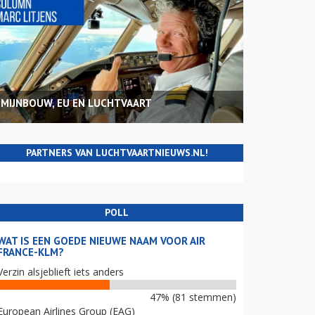
MIJNBOUW, EU EN LUCHTVAART
PARTNERS VAN LUCHTVAARTNIEUWS.NL!
POLL
WAT IS EEN GOEDE NIEUWE NAAM VOOR AIR
FRANCE-KLM?
Verzin alsjeblieft iets anders
47% (81 stemmen)
European Airlines Group (EAG)