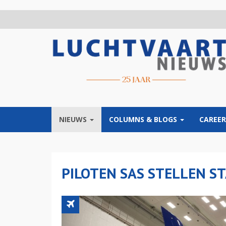
Overslaan
en
naar
de
inhoud
gaan
NIEUWS
COLUMNS & BLOGS
CAREER
PILOTEN SAS STELLEN ST