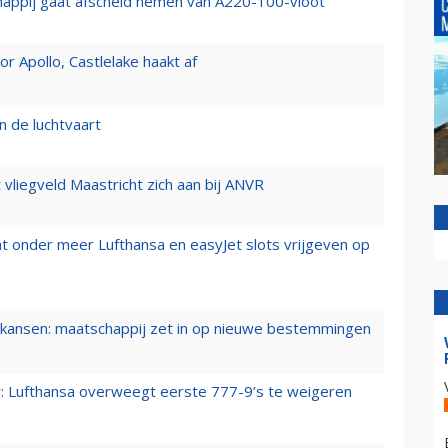
happij gaat afscheid nemen van A220-100-vloot
 Apollo, Castlelake haakt af
n de luchtvaart
t vliegveld Maastricht zich aan bij ANVR
t onder meer Lufthansa en easyJet slots vrijgeven op
ansen: maatschappij zet in op nieuwe bestemmingen
er: Lufthansa overweegt eerste 777-9’s te weigeren