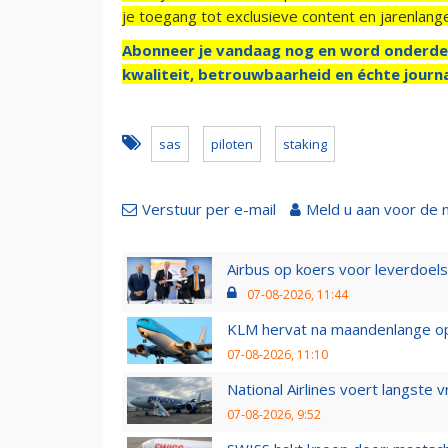
je toegang tot exclusieve content en jarenlang
Abonneer je vandaag nog en word onderde
kwaliteit, betrouwbaarheid en échte journa
sas
piloten
staking
Verstuur per e-mail
Meld u aan voor de 
Airbus op koers voor leverdoelst
07-08-2026, 11:44
KLM hervat na maandenlange ops
07-08-2026, 11:10
National Airlines voert langste 
07-08-2026, 9:52