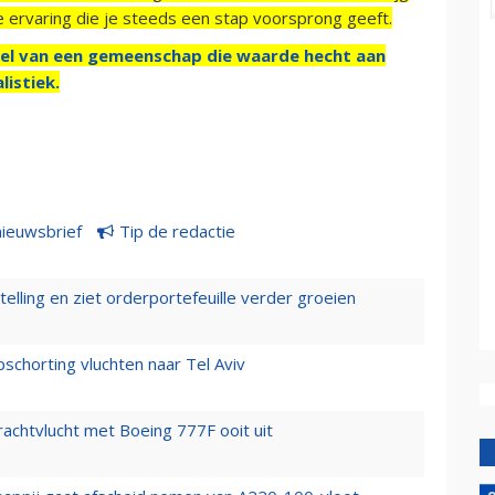
e ervaring die je steeds een stap voorsprong geeft.
el van een gemeenschap die waarde hecht aan
listiek.
nieuwsbrief
Tip de redactie
elling en ziet orderportefeuille verder groeien
chorting vluchten naar Tel Aviv
vrachtvlucht met Boeing 777F ooit uit