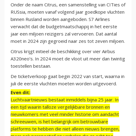
Onder de naam Citrus, een samenstelling van CITies of
RUSsia, moeten vanaf volgend jaar goedkope vluchten
binnen Rusland worden aangeboden. S7 Airlines
verwacht dat de budgetmaatschappij in het eerste
jaar een miljoen reizigers zal vervoeren. Dat aantal
moet in 2024 zijn gegroeid naar zes tot zeven miljoen.
Citrus krijgt initieel de beschikking over vier Airbus
A320neo’s. In 2024 moet de vloot uit meer dan twintig
toestellen bestaan.
De ticketverkoop gaat begin 2022 van start, waarna in
juli de eerste vluchten moeten worden uitgevoerd.
Even dit:
Luchtvaartnieuws bestaat inmiddels bijna 25 jaar. In
een tijd waarin talloze vergelijkbare bronnen en
nieuwkomers met veel minder historie om aandacht
schreeuwen, is het belangrijk om betrouwbare
platforms te hebben die niet alleen nieuws brengen,