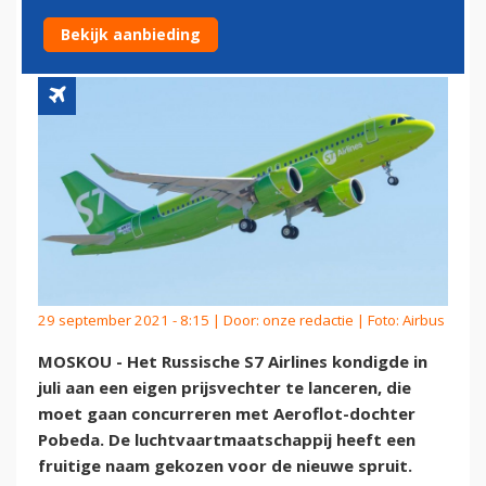
NIEUWE PRIJSVECHTER
Bekijk aanbieding
29 september 2021 - 8:15 | Door:
onze redactie
| Foto: Airbus
MOSKOU - Het Russische S7 Airlines kondigde in
juli aan een eigen prijsvechter te lanceren, die
moet gaan concurreren met Aeroflot-dochter
Pobeda. De luchtvaartmaatschappij heeft een
fruitige naam gekozen voor de nieuwe spruit.