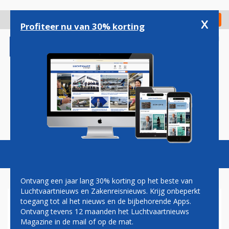
Overslaan
en
x
Digitaal Magazine
Registreer
Check in
naar
Profiteer nu van 30% korting
de
inhoud
gaan
Magazine
Podcasts
Vacatures
Toggl
naviga
Ontvang een jaar lang 30% korting op het beste van
Luchtvaartnieuws en Zakenreisnieuws. Krijg onbeperkt
toegang tot al het nieuws en de bijbehorende Apps.
S7 AIRLINES ONTHULT
Ontvang tevens 12 maanden het Luchtvaartnieuws
FRUITIGE NAAM VOOR
Magazine in de mail of op de mat.