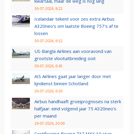
kwartaal, maar de weg is nog lang
30-07-2026, 8:22
Icelandair tekent voor zes extra Airbus
A320neo's om laatste Boeing 757's af te
lossen
30-07-2026, 6:52
US-Bangla Airlines aan vooravond van
grootste vlootuitbreiding ooit
30-07-2026, 6:45
AIS Airlines gaat jaar langer door met
lijndienst binnen Schotland
30-07-2026, 6:30
Airbus handhaaft groeiprognoses na sterk
halfjaar: eind volgend jaar 75 A320neo’s
per maand
29-07-2026, 20:09
Certificering Boeing 737 MAX 10 stap