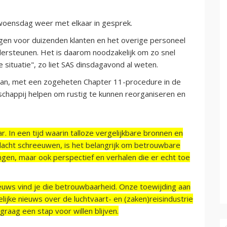
woensdag weer met elkaar in gesprek.
gen voor duizenden klanten en het overige personeel
dersteunen. Het is daarom noodzakelijk om zo snel
situatie", zo liet SAS dinsdagavond al weten.
aan, met een zogeheten Chapter 11-procedure in de
chappij helpen om rustig te kunnen reorganiseren en
r. In een tijd waarin talloze vergelijkbare bronnen en
acht schreeuwen, is het belangrijk om betrouwbare
ngen, maar ook perspectief en verhalen die er echt toe
ieuws vind je die betrouwbaarheid. Onze toewijding aan
ijke nieuws over de luchtvaart- en (zaken)reisindustrie
raag een stap voor willen blijven.