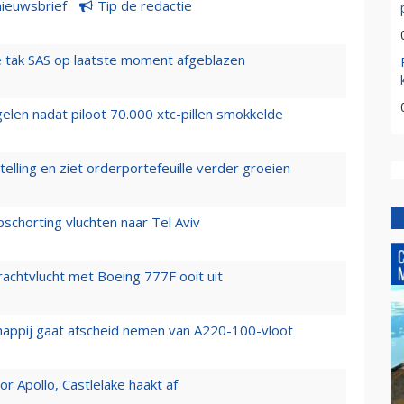
nieuwsbrief
Tip de redactie
 tak SAS op laatste moment afgeblazen
elen nadat piloot 70.000 xtc-pillen smokkelde
elling en ziet orderportefeuille verder groeien
chorting vluchten naar Tel Aviv
vrachtvlucht met Boeing 777F ooit uit
happij gaat afscheid nemen van A220-100-vloot
 Apollo, Castlelake haakt af