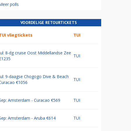
Meer polls
VOORDELIGE RETOURTICKETS
TUI vliegtickets
TUI
Jul: 8-dg cruise Oost Middellandse Zee
TUI
€1235
Jul: 9-daagse Chogogo Dive & Beach
TUI
Curacao €1056
Sep: Amsterdam - Curacao €569
TUI
Sep: Amsterdam - Aruba €614
TUI