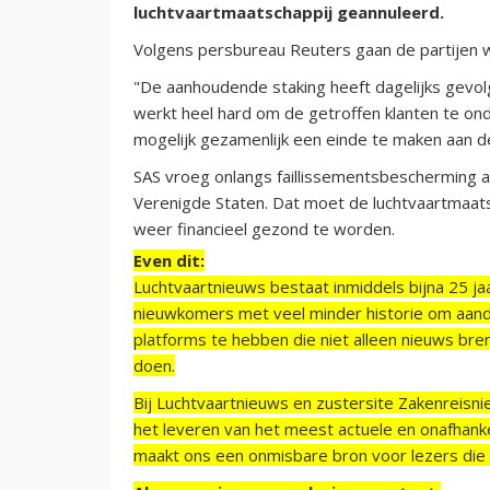
luchtvaartmaatschappij geannuleerd.
Volgens persbureau Reuters gaan de partijen 
"De aanhoudende staking heeft dagelijks gevol
werkt heel hard om de getroffen klanten te on
mogelijk gezamenlijk een einde te maken aan de 
SAS vroeg onlangs faillissementsbescherming 
Verenigde Staten. Dat moet de luchtvaartmaats
weer financieel gezond te worden.
Even dit:
Luchtvaartnieuws bestaat inmiddels bijna 25 jaa
nieuwkomers met veel minder historie om aand
platforms te hebben die niet alleen nieuws bre
doen.
Bij Luchtvaartnieuws en zustersite Zakenreisn
het leveren van het meest actuele en onafhankel
maakt ons een onmisbare bron voor lezers die g