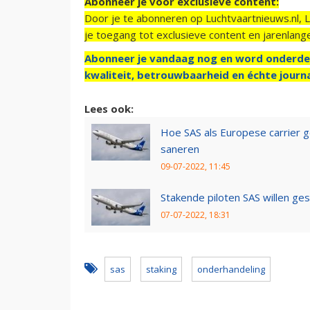
Abonneer je voor exclusieve content:
Door je te abonneren op Luchtvaartnieuws.nl, 
je toegang tot exclusieve content en jarenlang
Abonneer je vandaag nog en word onderde
kwaliteit, betrouwbaarheid en échte journa
Lees ook:
Hoe SAS als Europese carrier 
saneren
09-07-2022, 11:45
Stakende piloten SAS willen ge
07-07-2022, 18:31
sas
staking
onderhandeling