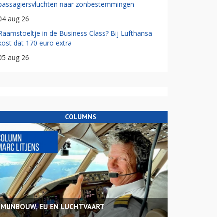
passagiersvluchten naar zonbestemmingen
04 aug 26
Raamstoeltje in de Business Class? Bij Lufthansa
kost dat 170 euro extra
05 aug 26
COLUMNS
MIJNBOUW, EU EN LUCHTVAART