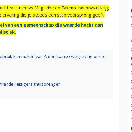
Luchtvaartnieuws Magazine en Zakenreisnieuws.nl krijg
e ervaring die je steeds een stap voorsprong geeft.
el van een gemeenschap die waarde hecht aan
listiek.
gebruik kan maken van Amerikaanse wetgeving om te
strande reizigers thuisbrengen