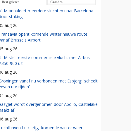
Best gelezen
Crashes
KLM annuleert meerdere vluchten naar Barcelona
door staking
05 aug 26
Transavia opent komende winter nieuwe route
vanaf Brussels Airport
05 aug 26
KLM stelt eerste commerciële vlucht met Airbus
A350-900 uit
06 aug 26
Groningen vanaf nu verbonden met Esbjerg: 'scheelt
zeven uur rijden'
04 aug 26
easyJet wordt overgenomen door Apollo, Castlelake
haakt af
06 aug 26
Luchthaven Luik krijgt komende winter weer