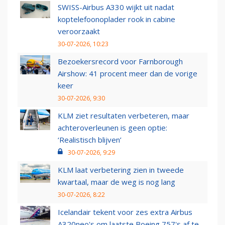
SWISS-Airbus A330 wijkt uit nadat
koptelefoonoplader rook in cabine
veroorzaakt
30-07-2026, 10:23
Bezoekersrecord voor Farnborough
Airshow: 41 procent meer dan de vorige
keer
30-07-2026, 9:30
KLM ziet resultaten verbeteren, maar
achteroverleunen is geen optie:
‘Realistisch blijven’
30-07-2026, 9:29
KLM laat verbetering zien in tweede
kwartaal, maar de weg is nog lang
30-07-2026, 8:22
Icelandair tekent voor zes extra Airbus
A320neo's om laatste Boeing 757's af te