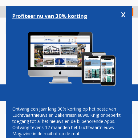
Overslaan
en
x
Digitaal Magazine
Registreer
Check in
naar
Profiteer nu van 30% korting
de
inhoud
gaan
Magazine
Podcasts
Vacatures
Toggl
naviga
Ontvang een jaar lang 30% korting op het beste van
Luchtvaartnieuws en Zakenreisnieuws. Krijg onbeperkt
toegang tot al het nieuws en de bijbehorende Apps.
STAKINGEN DRUKKEN
Ontvang tevens 12 maanden het Luchtvaartnieuws
RESULTAAT AIR FRANCE-KLM
Magazine in de mail of op de mat.