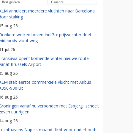
Best gelezen
Crashes
KLM annuleert meerdere vluchten naar Barcelona
door staking
05 aug 26
Donkere wolken boven IndiGo: prijsvechter doet
widebody-vloot weg
31 jul 26
Transavia opent komende winter nieuwe route
vanaf Brussels Airport
05 aug 26
KLM stelt eerste commerciële vlucht met Airbus
A350-900 uit
06 aug 26
Groningen vanaf nu verbonden met Esbjerg: 'scheelt
zeven uur rijden'
04 aug 26
Luchthavens Napels maand dicht voor onderhoud: