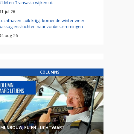
KLM en Transavia wijken uit
31 jul 26
Luchthaven Luik krijgt komende winter weer
passagiersvluchten naar zonbestemmingen
04 aug 26
COLUMNS
MIJNBOUW, EU EN LUCHTVAART