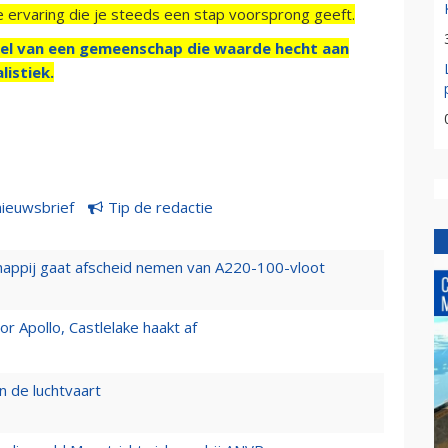
e ervaring die je steeds een stap voorsprong geeft.
el van een gemeenschap die waarde hecht aan
listiek.
nieuwsbrief
Tip de redactie
happij gaat afscheid nemen van A220-100-vloot
 Apollo, Castlelake haakt af
n de luchtvaart