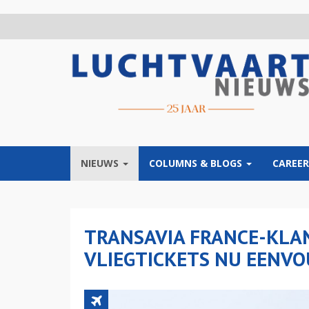
Overslaan
en
naar
de
inhoud
gaan
NIEUWS
COLUMNS & BLOGS
CAREER
TRANSAVIA FRANCE-KL
VLIEGTICKETS NU EENV