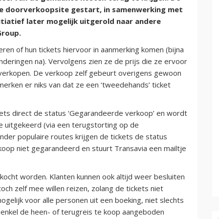
ale doorverkoopsite gestart, in samenwerking met
nitiatief later mogelijk uitgerold naar andere
Group.
eren of hun tickets hiervoor in aanmerking komen (bijna
onderingen na). Vervolgens zien ze de prijs die ze ervoor
ts verkopen. De verkoop zelf gebeurt overigens gewoon
merken er niks van dat ze een ‘tweedehands’ ticket
ckets direct de status ‘Gegarandeerde verkoop’ en wordt
e uitgekeerd (via een terugstorting op de
nder populaire routes krijgen de tickets de status
koop niet gegarandeerd en stuurt Transavia een mailtje
kocht worden. Klanten kunnen ook altijd weer besluiten
toch zelf mee willen reizen, zolang de tickets niet
ogelijk voor alle personen uit een boeking, niet slechts
k enkel de heen- of terugreis te koop aangeboden