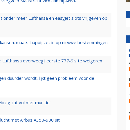
t vliegveld Maastricht zich aan bij ANVR
t onder meer Lufthansa en easyJet slots vrijgeven op
ansen: maatschappij zet in op nieuwe bestemmingen
er: Lufthansa overweegt eerste 777-9’s te weigeren
iegen duurder wordt, lijkt geen probleem voor de
ipzig zat vol met munitie'
lucht met Airbus A350-900 uit