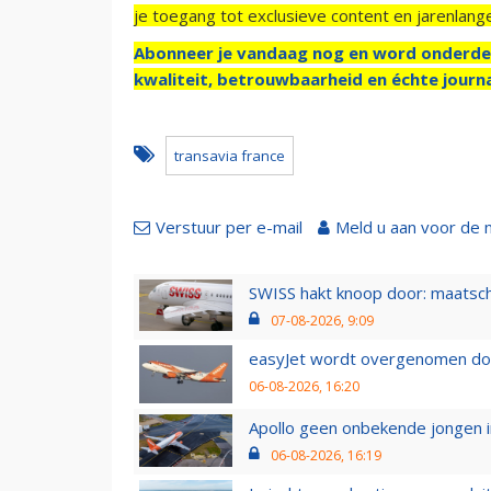
je toegang tot exclusieve content en jarenlang
Abonneer je vandaag nog en word onderde
kwaliteit, betrouwbaarheid en échte journa
transavia france
Verstuur per e-mail
Meld u aan voor de 
SWISS hakt knoop door: maatsc
07-08-2026, 9:09
easyJet wordt overgenomen door
06-08-2026, 16:20
Apollo geen onbekende jongen i
06-08-2026, 16:19