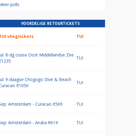
Meer polls
VOORDELIGE RETOURTICKETS
TUI vliegtickets
TUI
Jul: 8-dg cruise Oost Middellandse Zee
TUI
€1235
Jul: 9-daagse Chogogo Dive & Beach
TUI
Curacao €1056
Sep: Amsterdam - Curacao €569
TUI
Sep: Amsterdam - Aruba €614
TUI