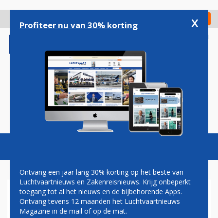
Overslaan
en
x
Digitaal Magazine
Registreer
Check in
naar
Profiteer nu van 30% korting
de
inhoud
gaan
Magazine
Podcasts
Vacatures
Toggl
naviga
Ontvang een jaar lang 30% korting op het beste van
Luchtvaartnieuws en Zakenreisnieuws. Krijg onbeperkt
toegang tot al het nieuws en de bijbehorende Apps.
UNITED AIRLINES KIJKT
Ontvang tevens 12 maanden het Luchtvaartnieuws
NAAR NIEUWE
Magazine in de mail of op de mat.