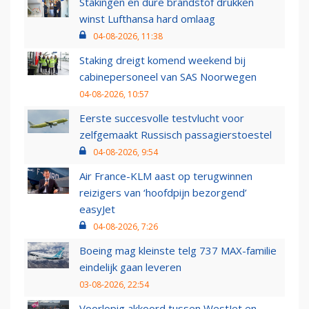
Stakingen en dure brandstof drukken
winst Lufthansa hard omlaag
04-08-2026, 11:38
Staking dreigt komend weekend bij
cabinepersoneel van SAS Noorwegen
04-08-2026, 10:57
Eerste succesvolle testvlucht voor
zelfgemaakt Russisch passagierstoestel
04-08-2026, 9:54
Air France-KLM aast op terugwinnen
reizigers van ‘hoofdpijn bezorgend’
easyJet
04-08-2026, 7:26
Boeing mag kleinste telg 737 MAX-familie
eindelijk gaan leveren
03-08-2026, 22:54
Voorlopig akkoord tussen WestJet en