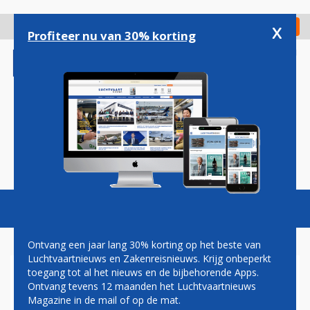
Overslaan
en
x
Digitaal Magazine
Registreer
Check in
naar
Profiteer nu van 30% korting
de
inhoud
gaan
Magazine
Podcasts
Vacatures
Toggl
naviga
Ontvang een jaar lang 30% korting op het beste van
Luchtvaartnieuws en Zakenreisnieuws. Krijg onbeperkt
toegang tot al het nieuws en de bijbehorende Apps.
VLIEGTUIGONGELUK
Ontvang tevens 12 maanden het Luchtvaartnieuws
WASHINGTON LIJKT
Magazine in de mail of op de mat.