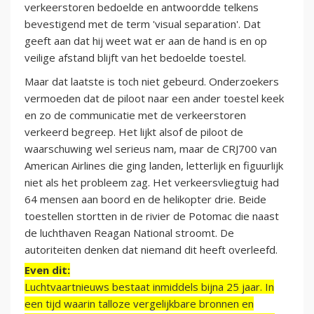
verkeerstoren bedoelde en antwoordde telkens
bevestigend met de term 'visual separation'. Dat
geeft aan dat hij weet wat er aan de hand is en op
veilige afstand blijft van het bedoelde toestel.
Maar dat laatste is toch niet gebeurd. Onderzoekers
vermoeden dat de piloot naar een ander toestel keek
en zo de communicatie met de verkeerstoren
verkeerd begreep. Het lijkt alsof de piloot de
waarschuwing wel serieus nam, maar de CRJ700 van
American Airlines die ging landen, letterlijk en figuurlijk
niet als het probleem zag. Het verkeersvliegtuig had
64 mensen aan boord en de helikopter drie. Beide
toestellen stortten in de rivier de Potomac die naast
de luchthaven Reagan National stroomt. De
autoriteiten denken dat niemand dit heeft overleefd.
Even dit:
Luchtvaartnieuws bestaat inmiddels bijna 25 jaar. In
een tijd waarin talloze vergelijkbare bronnen en