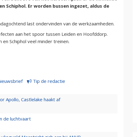
n Schiphol. Er worden bussen ingezet, aldus de
ondagochtend last ondervinden van de werkzaamheden.
defecten aan het spoor tussen Leiden en Hoofddorp.
 en Schiphol veel minder treinen.
nieuwsbrief
Tip de redactie
 Apollo, Castlelake haakt af
n de luchtvaart
t vliegveld Maastricht zich aan bij ANVR