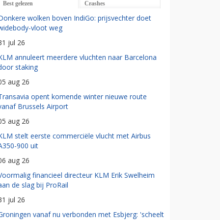
Best gelezen
Crashes
Donkere wolken boven IndiGo: prijsvechter doet
widebody-vloot weg
31 jul 26
KLM annuleert meerdere vluchten naar Barcelona
door staking
05 aug 26
Transavia opent komende winter nieuwe route
vanaf Brussels Airport
05 aug 26
KLM stelt eerste commerciële vlucht met Airbus
A350-900 uit
06 aug 26
Voormalig financieel directeur KLM Erik Swelheim
aan de slag bij ProRail
31 jul 26
Groningen vanaf nu verbonden met Esbjerg: 'scheelt