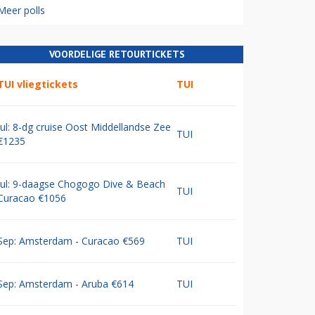
Meer polls
VOORDELIGE RETOURTICKETS
TUI vliegtickets
TUI
Jul: 8-dg cruise Oost Middellandse Zee
TUI
€1235
Jul: 9-daagse Chogogo Dive & Beach
TUI
Curacao €1056
Sep: Amsterdam - Curacao €569
TUI
Sep: Amsterdam - Aruba €614
TUI