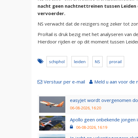
nacht geen nachtnettreinen tussen Leiden e
vervoerder.
NS verwacht dat de reizigers nog zeker tot z
ProRail is druk bezig met het analyseren van 
Hierdoor rijden er op dit moment tussen Leiden
schiphol
leiden
NS
prorail
Verstuur per e-mail
Meld u aan voor de 
easyJet wordt overgenomen door
06-08-2026, 16:20
Apollo geen onbekende jongen i
06-08-2026, 16:19
In jacht op vakantiegangers slui