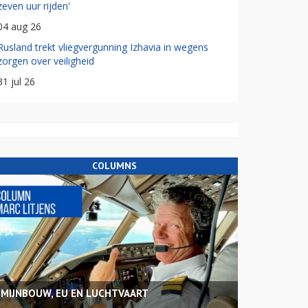
zeven uur rijden'
04 aug 26
Rusland trekt vliegvergunning Izhavia in wegens
zorgen over veiligheid
31 jul 26
COLUMNS
MIJNBOUW, EU EN LUCHTVAART