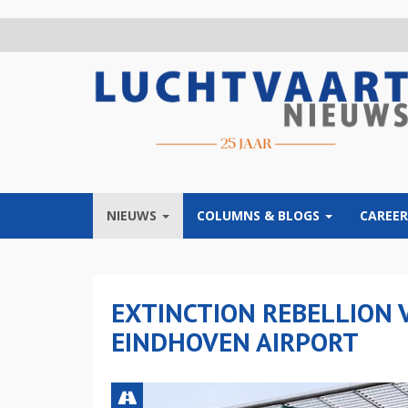
Overslaan
en
naar
de
inhoud
gaan
NIEUWS
COLUMNS & BLOGS
CAREER
EXTINCTION REBELLION 
EINDHOVEN AIRPORT