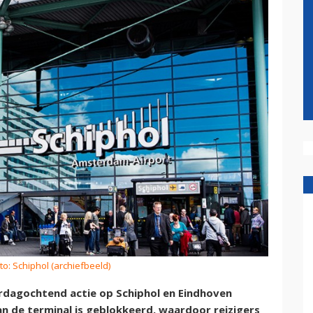
to: Schiphol (archiefbeeld)
erdagochtend actie op Schiphol en Eindhoven
van de terminal is geblokkeerd, waardoor reizigers