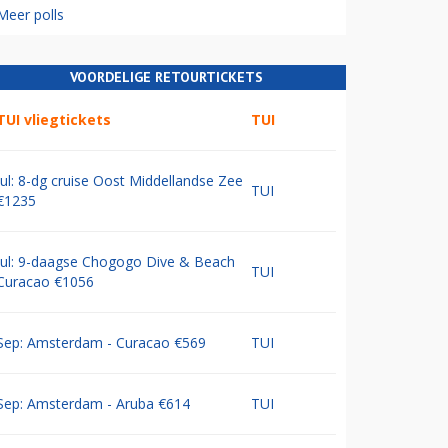
Meer polls
VOORDELIGE RETOURTICKETS
TUI vliegtickets
TUI
Jul: 8-dg cruise Oost Middellandse Zee
TUI
€1235
Jul: 9-daagse Chogogo Dive & Beach
TUI
Curacao €1056
Sep: Amsterdam - Curacao €569
TUI
Sep: Amsterdam - Aruba €614
TUI