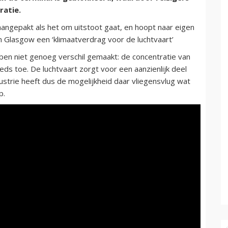
ratie.
aangepakt als het om uitstoot gaat, en hoopt naar eigen
n Glasgow een ‘klimaatverdrag voor de luchtvaart’
bben niet genoeg verschil gemaakt: de concentratie van
ds toe. De luchtvaart zorgt voor een aanzienlijk deel
strie heeft dus de mogelijkheid daar vliegensvlug wat
p.