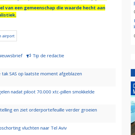
el van een gemeenschap die waarde hecht aan
listiek.
 airport
nieuwsbrief
Tip de redactie
 tak SAS op laatste moment afgeblazen
elen nadat piloot 70.000 xtc-pillen smokkelde
elling en ziet orderportefeuille verder groeien
chorting vluchten naar Tel Aviv