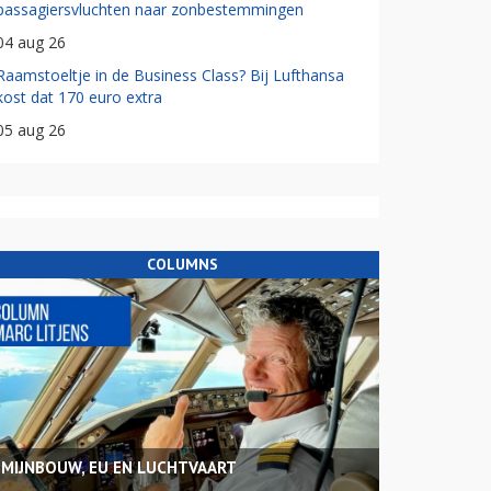
passagiersvluchten naar zonbestemmingen
04 aug 26
Raamstoeltje in de Business Class? Bij Lufthansa
kost dat 170 euro extra
05 aug 26
COLUMNS
MIJNBOUW, EU EN LUCHTVAART