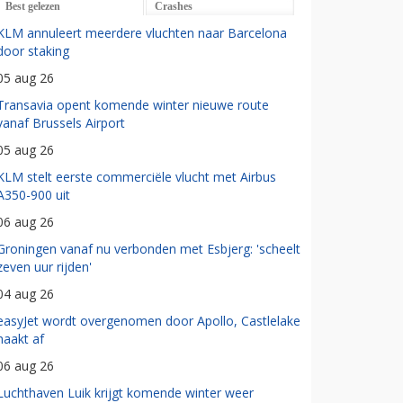
Best gelezen
Crashes
KLM annuleert meerdere vluchten naar Barcelona
door staking
05 aug 26
Transavia opent komende winter nieuwe route
vanaf Brussels Airport
05 aug 26
KLM stelt eerste commerciële vlucht met Airbus
A350-900 uit
06 aug 26
Groningen vanaf nu verbonden met Esbjerg: 'scheelt
zeven uur rijden'
04 aug 26
easyJet wordt overgenomen door Apollo, Castlelake
haakt af
06 aug 26
Luchthaven Luik krijgt komende winter weer