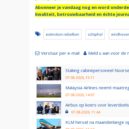
Abonneer je vandaag nog en word onderde
kwaliteit, betrouwbaarheid en échte journa
extinction rebellion
schiphol
eindhoven
Verstuur per e-mail
Meld u aan voor de 
Staking cabinepersoneel Noorse
07-08-2026, 15:11
Malaysia Airlines neemt maatreg
07-08-2026, 14:07
Airbus op koers voor leverdoelst
07-08-2026, 11:44
KLM hervat na maandenlange ops