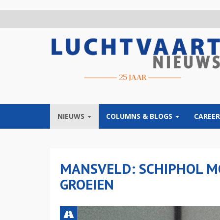
Overslaan
en
naar
de
inhoud
gaan
NIEUWS
COLUMNS & BLOGS
CAREER
MANSVELD: SCHIPHOL M
GROEIEN