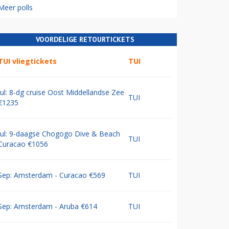
Meer polls
VOORDELIGE RETOURTICKETS
TUI vliegtickets
TUI
Jul: 8-dg cruise Oost Middellandse Zee
TUI
€1235
Jul: 9-daagse Chogogo Dive & Beach
TUI
Curacao €1056
Sep: Amsterdam - Curacao €569
TUI
Sep: Amsterdam - Aruba €614
TUI