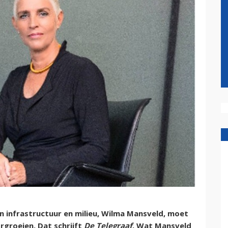
n infrastructuur en milieu, Wilma Mansveld, moet
rgroeien. Dat schrijft
De Telegraaf
. Wat Mansveld