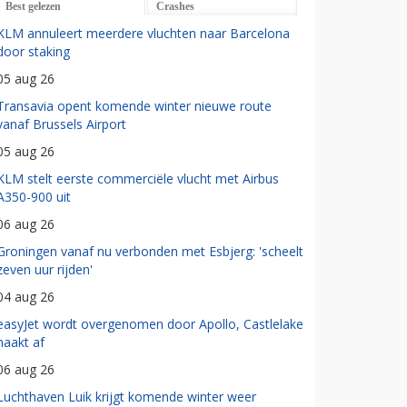
Best gelezen
Crashes
KLM annuleert meerdere vluchten naar Barcelona
door staking
05 aug 26
Transavia opent komende winter nieuwe route
vanaf Brussels Airport
05 aug 26
KLM stelt eerste commerciële vlucht met Airbus
A350-900 uit
06 aug 26
Groningen vanaf nu verbonden met Esbjerg: 'scheelt
zeven uur rijden'
04 aug 26
easyJet wordt overgenomen door Apollo, Castlelake
haakt af
06 aug 26
Luchthaven Luik krijgt komende winter weer