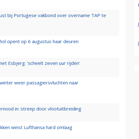
rust bij Portugese vakbond over overname TAP te
hol opent op 6 augustus haar deuren
t Esbjerg: 'scheelt zeven uur rijden'
 winter weer passagiersvluchten naar
ernood in: streep door vlootuitbreiding
ukken winst Lufthansa hard omlaag