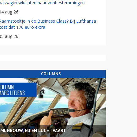
passagiersvluchten naar zonbestemmingen
04 aug 26
Raamstoeltje in de Business Class? Bij Lufthansa
kost dat 170 euro extra
05 aug 26
COLUMNS
MIJNBOUW, EU EN LUCHTVAART