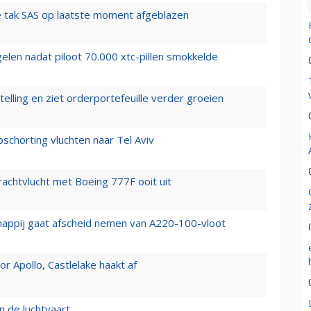
 tak SAS op laatste moment afgeblazen
elen nadat piloot 70.000 xtc-pillen smokkelde
elling en ziet orderportefeuille verder groeien
chorting vluchten naar Tel Aviv
vrachtvlucht met Boeing 777F ooit uit
happij gaat afscheid nemen van A220-100-vloot
 Apollo, Castlelake haakt af
n de luchtvaart