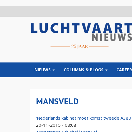
Overslaan
en
naar
de
inhoud
gaan
NIEUWS
COLUMNS & BLOGS
CAREER
MANSVELD
'Nederlands kabinet moet komst tweede A380
20-11-2015 - 08:08