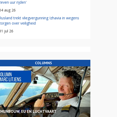
zeven uur rijden'
04 aug 26
Rusland trekt vliegvergunning Izhavia in wegens
zorgen over veiligheid
31 jul 26
COLUMNS
MIJNBOUW, EU EN LUCHTVAART