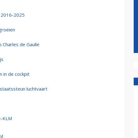
l 2016-2025
groeien
p Charles de Gaulle
js
 in de cockpit
staatssteun luchtvaart
ce-KLM
LM