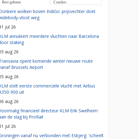
Best gelezen
Crashes
Donkere wolken boven IndiGo: prijsvechter doet
widebody-vloot weg
31 jul 26
KLM annuleert meerdere vluchten naar Barcelona
door staking
05 aug 26
Transavia opent komende winter nieuwe route
vanaf Brussels Airport
05 aug 26
KLM stelt eerste commerciële vlucht met Airbus
A350-900 uit
06 aug 26
Voormalig financieel directeur KLM Erik Swelheim
aan de slag bij ProRail
31 jul 26
Groningen vanaf nu verbonden met Esbjerg: 'scheelt