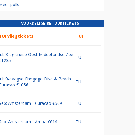
Meer polls
VOORDELIGE RETOURTICKETS
TUI vliegtickets
TUI
Jul: 8-dg cruise Oost Middellandse Zee
TUI
€1235
Jul: 9-daagse Chogogo Dive & Beach
TUI
Curacao €1056
Sep: Amsterdam - Curacao €569
TUI
Sep: Amsterdam - Aruba €614
TUI