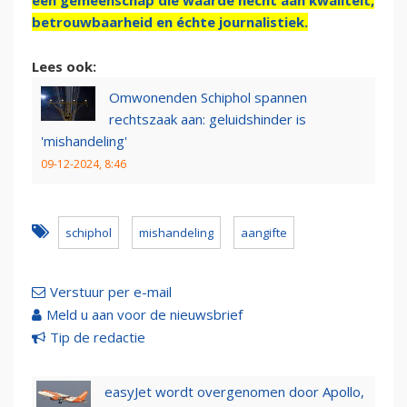
een gemeenschap die waarde hecht aan kwaliteit,
betrouwbaarheid en échte journalistiek.
Lees ook:
Omwonenden Schiphol spannen
rechtszaak aan: geluidshinder is
'mishandeling'
09-12-2024, 8:46
schiphol
mishandeling
aangifte
Verstuur per e-mail
Meld u aan voor de nieuwsbrief
Tip de redactie
easyJet wordt overgenomen door Apollo,