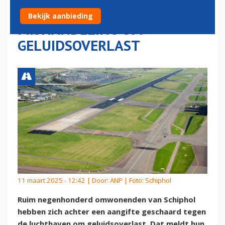
AANGIFTE VAN
Bekijk aanbieding
MISHANDELING OM
GELUIDSOVERLAST
11 maart 2025 - 12:42 | Door:
ANP
| Foto: Schiphol
Ruim negenhonderd omwonenden van Schiphol
hebben zich achter een aangifte geschaard tegen
de luchthaven om geluidsoverlast. Dat meldt hun