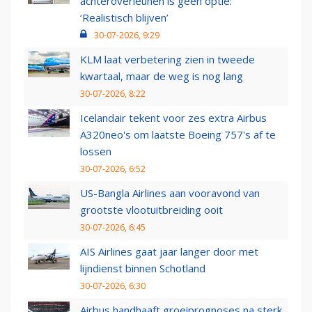
achteroverleunen is geen optie:
‘Realistisch blijven’
30-07-2026, 9:29
KLM laat verbetering zien in tweede
kwartaal, maar de weg is nog lang
30-07-2026, 8:22
Icelandair tekent voor zes extra Airbus
A320neo's om laatste Boeing 757's af te
lossen
30-07-2026, 6:52
US-Bangla Airlines aan vooravond van
grootste vlootuitbreiding ooit
30-07-2026, 6:45
AIS Airlines gaat jaar langer door met
lijndienst binnen Schotland
30-07-2026, 6:30
Airbus handhaaft groeiprognoses na sterk