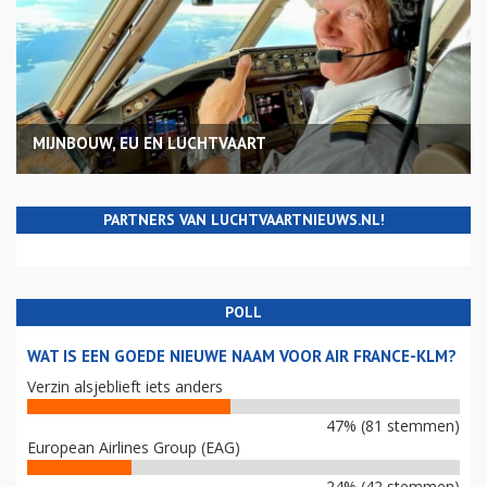
MIJNBOUW, EU EN LUCHTVAART
PARTNERS VAN LUCHTVAARTNIEUWS.NL!
POLL
WAT IS EEN GOEDE NIEUWE NAAM VOOR AIR FRANCE-KLM?
Verzin alsjeblieft iets anders
47% (81 stemmen)
European Airlines Group (EAG)
24% (42 stemmen)