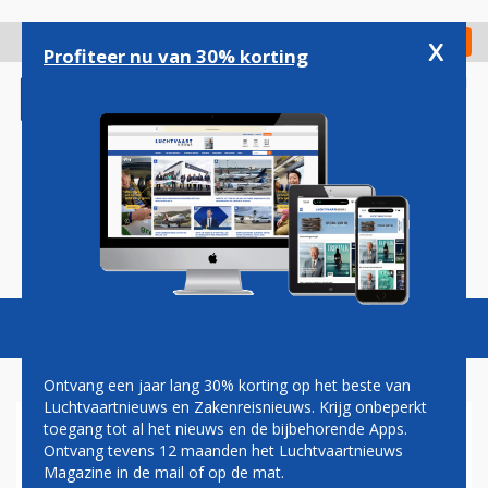
Overslaan
en
x
Digitaal Magazine
Registreer
Check in
naar
Profiteer nu van 30% korting
de
inhoud
gaan
Magazine
Podcasts
Vacatures
Toggl
naviga
Ontvang een jaar lang 30% korting op het beste van
Luchtvaartnieuws en Zakenreisnieuws. Krijg onbeperkt
toegang tot al het nieuws en de bijbehorende Apps.
RUIM 900 OMWONENDEN
Ontvang tevens 12 maanden het Luchtvaartnieuws
VAN SCHIPHOL DOEN
Magazine in de mail of op de mat.