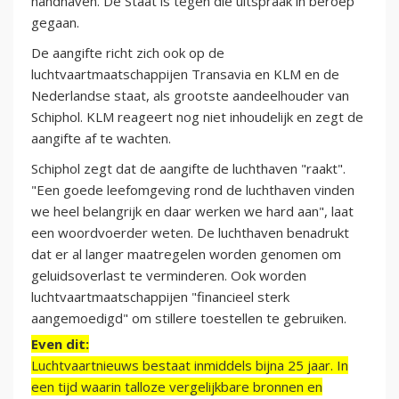
handhaven. De Staat is tegen die uitspraak in beroep
gegaan.
De aangifte richt zich ook op de
luchtvaartmaatschappijen Transavia en KLM en de
Nederlandse staat, als grootste aandeelhouder van
Schiphol. KLM reageert nog niet inhoudelijk en zegt de
aangifte af te wachten.
Schiphol zegt dat de aangifte de luchthaven "raakt".
"Een goede leefomgeving rond de luchthaven vinden
we heel belangrijk en daar werken we hard aan", laat
een woordvoerder weten. De luchthaven benadrukt
dat er al langer maatregelen worden genomen om
geluidsoverlast te verminderen. Ook worden
luchtvaartmaatschappijen "financieel sterk
aangemoedigd" om stillere toestellen te gebruiken.
Even dit:
Luchtvaartnieuws bestaat inmiddels bijna 25 jaar. In
een tijd waarin talloze vergelijkbare bronnen en