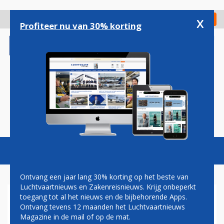
Overslaan
en
x
Digitaal Magazine
Registreer
Check in
naar
Profiteer nu van 30% korting
de
inhoud
gaan
Magazine
Podcasts
Vacatures
Toggl
naviga
Ontvang een jaar lang 30% korting op het beste van
Luchtvaartnieuws en Zakenreisnieuws. Krijg onbeperkt
toegang tot al het nieuws en de bijbehorende Apps.
DUO VINDT NA 31 JAAR
Ontvang tevens 12 maanden het Luchtvaartnieuws
VLUCHTRECORDERS IN
Magazine in de mail of op de mat.