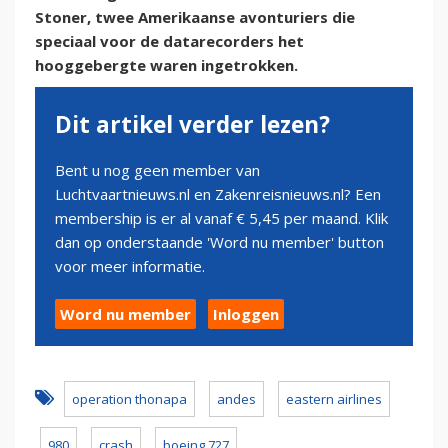
Stoner, twee Amerikaanse avonturiers die
speciaal voor de datarecorders het
hooggebergte waren ingetrokken.
Dit artikel verder lezen?
Bent u nog geen member van
Luchtvaartnieuws.nl en Zakenreisnieuws.nl? Een
membership is er al vanaf € 5,45 per maand. Klik
dan op onderstaande 'Word nu member' button
voor meer informatie.
Word nu member
Inloggen
operation thonapa
andes
eastern airlines
980
crash
boeing 727