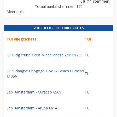
6% (11 stemmen)
Totaal aantal stemmen: 170
Meer polls
VOORDELIGE RETOURTICKETS
TUI vliegtickets
TUI
Jul: 8-dg cruise Oost Middellandse Zee €1235
TUI
Jul: 9-daagse Chogogo Dive & Beach Curacao
TUI
€1056
Sep: Amsterdam - Curacao €569
TUI
Sep: Amsterdam - Aruba €614
TUI