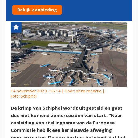
UITGESTELD
Bekijk aanbieding
14 november 2023 - 16:14 | Door:
onze redactie
|
Foto: Schiphol
De krimp van Schiphol wordt uitgesteld en gaat
dus niet komend zomerseizoen van start. “Naar
aanleiding van stellingname van de Europese
Commissie heb ik een hernieuwde afweging
moeten maken. De opschorting betekent dat het