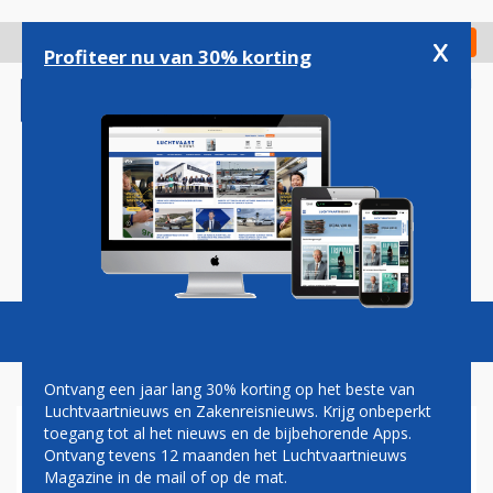
Overslaan
en
x
Digitaal Magazine
Registreer
Check in
naar
Profiteer nu van 30% korting
de
inhoud
gaan
Magazine
Podcasts
Vacatures
Toggl
naviga
Ontvang een jaar lang 30% korting op het beste van
Luchtvaartnieuws en Zakenreisnieuws. Krijg onbeperkt
toegang tot al het nieuws en de bijbehorende Apps.
GEDWONGEN KRIMP VAN
Ontvang tevens 12 maanden het Luchtvaartnieuws
SCHIPHOL WORDT
Magazine in de mail of op de mat.