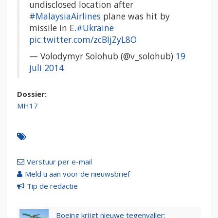
undisclosed location after
#MalaysiaAirlines
plane was hit by
missile in E.
#Ukraine
pic.twitter.com/zcBIjZyL8O
— Volodymyr Solohub (@v_solohub)
19
juli 2014
Dossier:
MH17
Verstuur per e-mail
Meld u aan voor de nieuwsbrief
Tip de redactie
Boeing krijgt nieuwe tegenvaller: