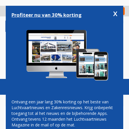
Overslaan
en
x
Digitaal Magazine
Registreer
Check in
naar
Profiteer nu van 30% korting
de
inhoud
gaan
Magazine
Podcasts
Vacatures
Toggl
naviga
Ontvang een jaar lang 30% korting op het beste van
Luchtvaartnieuws en Zakenreisnieuws. Krijg onbeperkt
toegang tot al het nieuws en de bijbehorende Apps.
IN TOTAAL 196 LICHAMEN
Ontvang tevens 12 maanden het Luchtvaartnieuws
WEGGEHAALD VAN
Magazine in de mail of op de mat.