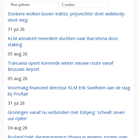
Best gelezen
Crashes
Donkere wolken boven IndiGo: prijsvechter doet widebody-
vloot weg
31 jul 26
KLM annuleert meerdere vluchten naar Barcelona door
staking
05 aug 26
Transavia opent komende winter nieuwe route vanaf
Brussels Airport
05 aug 26
Voormalig financieel directeur KLM Erik Swelheim aan de slag
bij ProRail
31 jul 26
Groningen vanaf nu verbonden met Esbjerg: 'scheelt zeven
uur rijden'
04 aug 26
Rusland trekt vliegvergunning Izhavia in wegens zorgen over