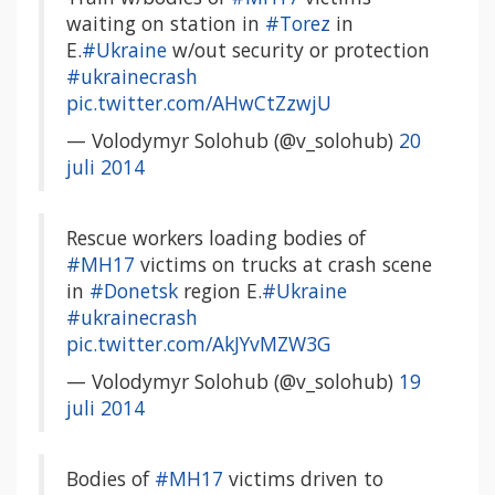
waiting on station in
#Torez
in
E.
#Ukraine
w/out security or protection
#ukrainecrash
pic.twitter.com/AHwCtZzwjU
— Volodymyr Solohub (@v_solohub)
20
juli 2014
Rescue workers loading bodies of
#MH17
victims on trucks at crash scene
in
#Donetsk
region E.
#Ukraine
#ukrainecrash
pic.twitter.com/AkJYvMZW3G
— Volodymyr Solohub (@v_solohub)
19
juli 2014
Bodies of
#MH17
victims driven to