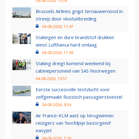
04-08-2026, 13:54
Brussels Airlines grijpt ternauwernood in:
streep door vlootuitbreiding
04-08-2026, 11:47
Stakingen en dure brandstof drukken
winst Lufthansa hard omlaag
04-08-2026, 11:38
Staking dreigt komend weekend bij
cabinepersoneel van SAS Noorwegen
04-08-2026, 10:57
Eerste succesvolle testvlucht voor
zelfgemaakt Russisch passagierstoestel
04-08-2026, 9:54
Air France-KLM aast op terugwinnen
reizigers van ‘hoofdpijn bezorgend’
easyJet
04-08-2026, 7:26