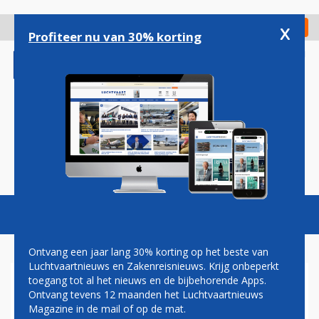
Overslaan
en
x
Digitaal Magazine
Registreer
Check in
naar
Profiteer nu van 30% korting
de
inhoud
gaan
Magazine
Podcasts
Vacatures
Toggl
naviga
Ontvang een jaar lang 30% korting op het beste van
Luchtvaartnieuws en Zakenreisnieuws. Krijg onbeperkt
toegang tot al het nieuws en de bijbehorende Apps.
PASSAGIERSINFO
Ontvang tevens 12 maanden het Luchtvaartnieuws
ONDERGEBRACHT BIJ
Magazine in de mail of op de mat.