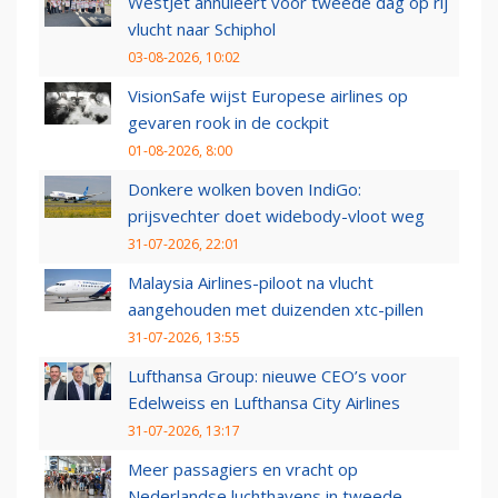
WestJet annuleert voor tweede dag op rij
vlucht naar Schiphol
03-08-2026, 10:02
VisionSafe wijst Europese airlines op
gevaren rook in de cockpit
01-08-2026, 8:00
Donkere wolken boven IndiGo:
prijsvechter doet widebody-vloot weg
31-07-2026, 22:01
Malaysia Airlines-piloot na vlucht
aangehouden met duizenden xtc-pillen
31-07-2026, 13:55
Lufthansa Group: nieuwe CEO’s voor
Edelweiss en Lufthansa City Airlines
31-07-2026, 13:17
Meer passagiers en vracht op
Nederlandse luchthavens in tweede