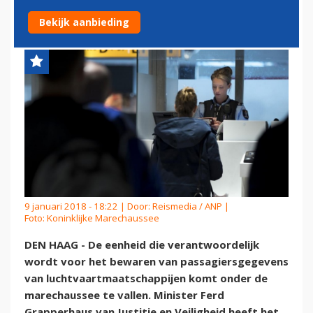
MARECHAUSSEE
Bekijk aanbieding
9 januari 2018 - 18:22 | Door:
Reismedia / ANP
|
Foto: Koninklijke Marechaussee
DEN HAAG - De eenheid die verantwoordelijk
wordt voor het bewaren van passagiersgegevens
van luchtvaartmaatschappijen komt onder de
marechaussee te vallen. Minister Ferd
Grapperhaus van Justitie en Veiligheid heeft het