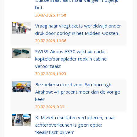
Duitse staat aan, maar vangen mogelijk
bot
30-07-2026, 11:58
Vraag naar vliegtickets wereldwijd onder
druk door oorlog in het Midden-Oosten
30-07-2026, 10:36
SWISS-Airbus A330 wijkt uit nadat
koptelefoonoplader rook in cabine
veroorzaakt
30-07-2026, 10:23
Bezoekersrecord voor Farnborough
Airshow: 41 procent meer dan de vorige
keer
30-07-2026, 9:30
KLM ziet resultaten verbeteren, maar
achteroverleunen is geen optie:
‘Realistisch blijven’