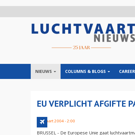
Overslaan
en
naar
de
inhoud
gaan
NIEUWS
COLUMNS & BLOGS
CAREER
EU VERPLICHT AFGIFTE 
31 maart 2004 - 2:00
BRUSSEL - De Europese Unie gaat luchtvaartma