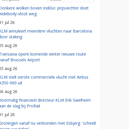
Donkere wolken boven IndiGo: prijsvechter doet
widebody-vloot weg
31 jul 26
KLM annuleert meerdere vluchten naar Barcelona
door staking
05 aug 26
Transavia opent komende winter nieuwe route
vanaf Brussels Airport
05 aug 26
KLM stelt eerste commerciële vlucht met Airbus
A350-900 uit
06 aug 26
Voormalig financieel directeur KLM Erik Swelheim
aan de slag bij ProRail
31 jul 26
Groningen vanaf nu verbonden met Esbjerg: 'scheelt
zeven uur rijden'