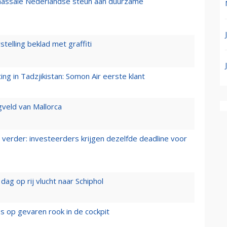
 massale Nederlandse steun aan duurzame
stelling beklad met graffiti
g in Tadzjikistan: Somon Air eerste klant
gveld van Mallorca
verder: investeerders krijgen dezelfde deadline voor
ag op rij vlucht naar Schiphol
es op gevaren rook in de cockpit