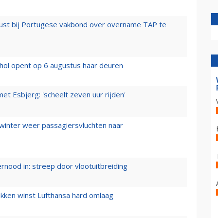
rust bij Portugese vakbond over overname TAP te
hol opent op 6 augustus haar deuren
t Esbjerg: 'scheelt zeven uur rijden'
 winter weer passagiersvluchten naar
ernood in: streep door vlootuitbreiding
ukken winst Lufthansa hard omlaag