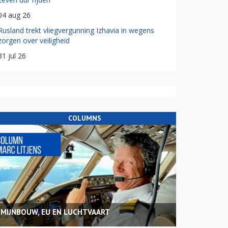
04 aug 26
Rusland trekt vliegvergunning Izhavia in wegens
zorgen over veiligheid
31 jul 26
COLUMNS
MIJNBOUW, EU EN LUCHTVAART