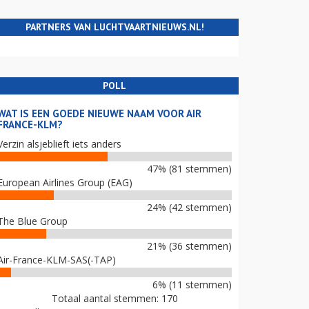
PARTNERS VAN LUCHTVAARTNIEUWS.NL!
POLL
WAT IS EEN GOEDE NIEUWE NAAM VOOR AIR
FRANCE-KLM?
Verzin alsjeblieft iets anders
47% (81 stemmen)
European Airlines Group (EAG)
24% (42 stemmen)
The Blue Group
21% (36 stemmen)
Air-France-KLM-SAS(-TAP)
6% (11 stemmen)
Totaal aantal stemmen: 170