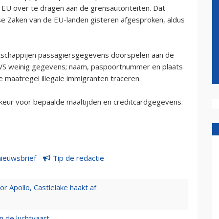
EU over te dragen aan de grensautoriteiten. Dat
dse Zaken van de EU-landen gisteren afgesproken, aldus
aatschappijen passagiersgegevens doorspelen aan de
de VS weinig gegevens; naam, paspoortnummer en plaats
e maatregel illegale immigranten traceren.
rkeur voor bepaalde maaltijden en creditcardgegevens.
nieuwsbrief
Tip de redactie
 Apollo, Castlelake haakt af
n de luchtvaart