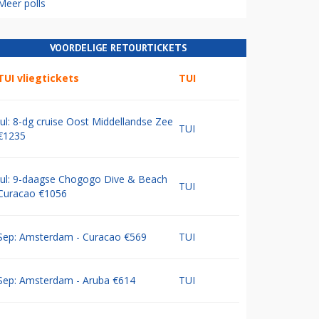
Meer polls
VOORDELIGE RETOURTICKETS
TUI vliegtickets
TUI
Jul: 8-dg cruise Oost Middellandse Zee
TUI
€1235
Jul: 9-daagse Chogogo Dive & Beach
TUI
Curacao €1056
Sep: Amsterdam - Curacao €569
TUI
Sep: Amsterdam - Aruba €614
TUI