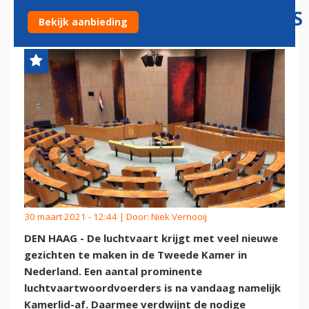
LUCHTVAARTWOORDVOERDERS
Bekijk aanbieding
30 maart 2021 - 12:44 | Door:
Niek Vernooij
DEN HAAG - De luchtvaart krijgt met veel nieuwe
gezichten te maken in de Tweede Kamer in
Nederland. Een aantal prominente
luchtvaartwoordvoerders is na vandaag namelijk
Kamerlid-af. Daarmee verdwijnt de nodige