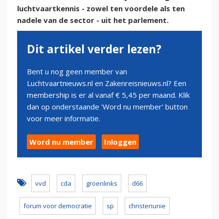
luchtvaartkennis - zowel ten voordele als ten
nadele van de sector - uit het parlement.
Dit artikel verder lezen?
Bent u nog geen member van
Luchtvaartnieuws.nl en Zakenreisnieuws.nl? Een
membership is er al vanaf € 5,45 per maand. Klik
dan op onderstaande 'Word nu member' button
voor meer informatie.
Word nu member
Inloggen
vvd
cda
groenlinks
d66
forum voor democratie
sp
christenunie