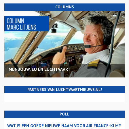
COLUMNS
MIJNBOUW, EU EN LUCHTVAART
PARTNERS VAN LUCHTVAARTNIEUWS.NL!
POLL
WAT IS EEN GOEDE NIEUWE NAAM VOOR AIR FRANCE-KLM?