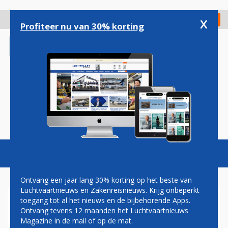
Overslaan
en
x
Digitaal Magazine
Registreer
Check in
naar
Profiteer nu van 30% korting
de
inhoud
gaan
Magazine
Podcasts
Vacatures
Toggl
naviga
Ontvang een jaar lang 30% korting op het beste van
Luchtvaartnieuws en Zakenreisnieuws. Krijg onbeperkt
toegang tot al het nieuws en de bijbehorende Apps.
TWEEDE KAMER NEEMT
Ontvang tevens 12 maanden het Luchtvaartnieuws
AFSCHEID VAN
Magazine in de mail of op de mat.