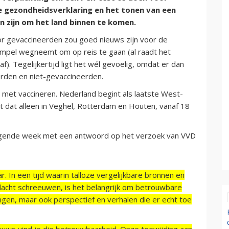
de gezondheidsverklaring en het tonen van een
 zijn om het land binnen te komen.
or gevaccineerden zou goed nieuws zijn voor de
rempel wegneemt om op reis te gaan (al raadt het
af). Tegelijkertijd ligt het wél gevoelig, omdat er dan
rden en niet-gevaccineerden.
 met vaccineren. Nederland begint als laatste West-
rt dat alleen in Veghel, Rotterdam en Houten, vanaf 18
volgende week met een antwoord op het verzoek van VVD
r. In een tijd waarin talloze vergelijkbare bronnen en
acht schreeuwen, is het belangrijk om betrouwbare
ngen, maar ook perspectief en verhalen die er echt toe
ieuws vind je die betrouwbaarheid. Onze toewijding aan