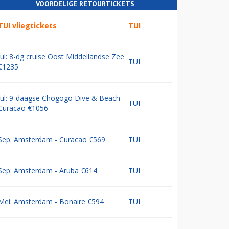
VOORDELIGE RETOURTICKETS
TUI vliegtickets
TUI
Jul: 8-dg cruise Oost Middellandse Zee
TUI
€1235
Jul: 9-daagse Chogogo Dive & Beach
TUI
Curacao €1056
Sep: Amsterdam - Curacao €569
TUI
Sep: Amsterdam - Aruba €614
TUI
Mei: Amsterdam - Bonaire €594
TUI