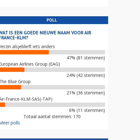
POLL
WAT IS EEN GOEDE NIEUWE NAAM VOOR AIR
FRANCE-KLM?
Verzin alsjeblieft iets anders
47% (81 stemmen)
European Airlines Group (EAG)
24% (42 stemmen)
The Blue Group
21% (36 stemmen)
Air-France-KLM-SAS(-TAP)
6% (11 stemmen)
Totaal aantal stemmen: 170
Meer polls