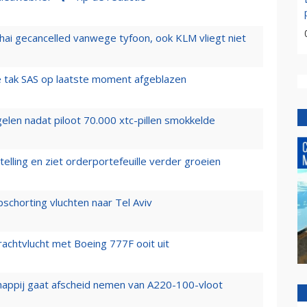
hai gecancelled vanwege tyfoon, ook KLM vliegt niet
 tak SAS op laatste moment afgeblazen
elen nadat piloot 70.000 xtc-pillen smokkelde
elling en ziet orderportefeuille verder groeien
chorting vluchten naar Tel Aviv
vrachtvlucht met Boeing 777F ooit uit
happij gaat afscheid nemen van A220-100-vloot