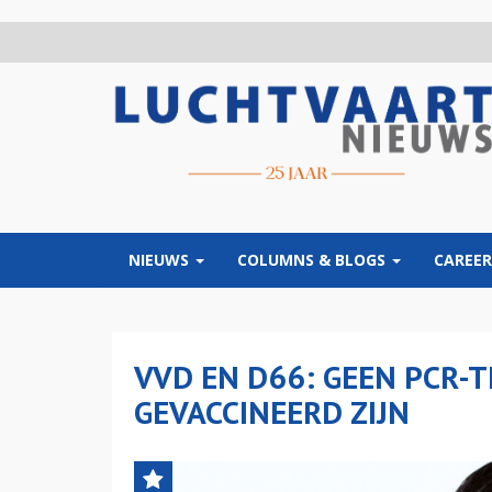
Overslaan
en
naar
de
inhoud
gaan
NIEUWS
COLUMNS & BLOGS
CAREER
VVD EN D66: GEEN PCR-T
GEVACCINEERD ZIJN