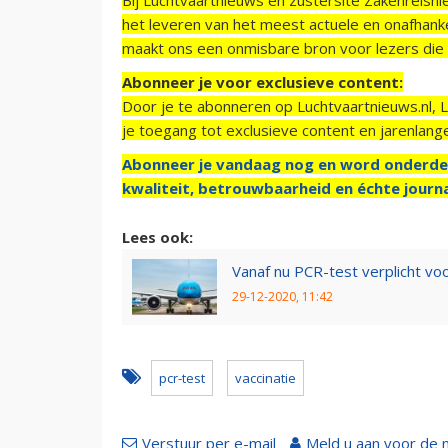
het leveren van het meest actuele en onafhankel
maakt ons een onmisbare bron voor lezers die g
Abonneer je voor exclusieve content:
Door je te abonneren op Luchtvaartnieuws.nl, 
je toegang tot exclusieve content en jarenlang
Abonneer je vandaag nog en word onderde
kwaliteit, betrouwbaarheid en échte journa
Lees ook:
Vanaf nu PCR-test verplicht vo
29-12-2020, 11:42
pcr-test
vaccinatie
Verstuur per e-mail
Meld u aan voor de 