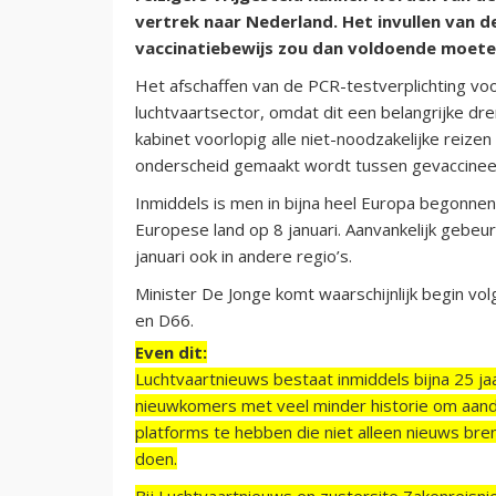
vertrek naar Nederland. Het invullen van 
vaccinatiebewijs zou dan voldoende moeten
Het afschaffen van de PCR-testverplichting vo
luchtvaartsector, omdat dit een belangrijke d
kabinet voorlopig alle niet-noodzakelijke reizen 
onderscheid gemaakt wordt tussen gevaccinee
Inmiddels is men in bijna heel Europa begonnen
Europese land op 8 januari. Aanvankelijk gebeu
januari ook in andere regio’s.
Minister De Jonge komt waarschijnlijk begin 
en D66.
Even dit:
Luchtvaartnieuws bestaat inmiddels bijna 25 jaa
nieuwkomers met veel minder historie om aand
platforms te hebben die niet alleen nieuws bre
doen.
Bij Luchtvaartnieuws en zustersite Zakenreisn