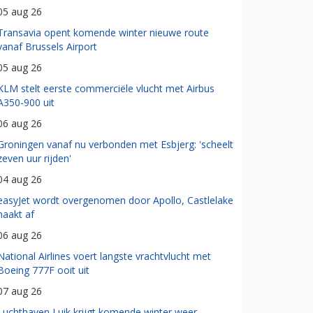
05 aug 26
Transavia opent komende winter nieuwe route
vanaf Brussels Airport
05 aug 26
KLM stelt eerste commerciële vlucht met Airbus
A350-900 uit
06 aug 26
Groningen vanaf nu verbonden met Esbjerg: 'scheelt
zeven uur rijden'
04 aug 26
easyJet wordt overgenomen door Apollo, Castlelake
haakt af
06 aug 26
National Airlines voert langste vrachtvlucht met
Boeing 777F ooit uit
07 aug 26
Luchthaven Luik krijgt komende winter weer