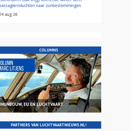
passagiersvluchten naar zonbestemmingen
04 aug 26
COLUMNS
MIJNBOUW, EU EN LUCHTVAART
PARTNERS VAN LUCHTVAARTNIEUWS.NL!