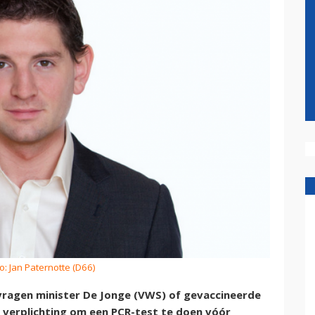
o: Jan Paternotte (D66)
vragen minister De Jonge (VWS) of gevaccineerde
e verplichting om een PCR-test te doen vóór