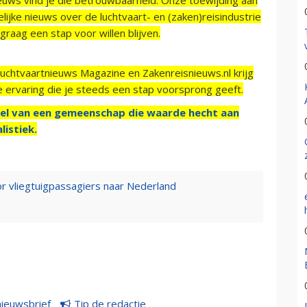
ijke nieuws over de luchtvaart- en (zaken)reisindustrie
raag een stap voor willen blijven.
Luchtvaartnieuws Magazine en Zakenreisnieuws.nl krijg
e ervaring die je steeds een stap voorsprong geeft.
el van een gemeenschap die waarde hecht aan
listiek.
or vliegtuigpassagiers naar Nederland
nieuwsbrief
Tip de redactie