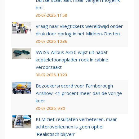
Duitse staat aan, maar vangen mogelijk
bot
30-07-2026, 11:58
Vraag naar vliegtickets wereldwijd onder
druk door oorlog in het Midden-Oosten
30-07-2026, 10:36
SWISS-Airbus A330 wijkt uit nadat
koptelefoonoplader rook in cabine
veroorzaakt
30-07-2026, 10:23
Bezoekersrecord voor Farnborough
Airshow: 41 procent meer dan de vorige
keer
30-07-2026, 9:30
KLM ziet resultaten verbeteren, maar
achteroverleunen is geen optie:
‘Realistisch blijven’