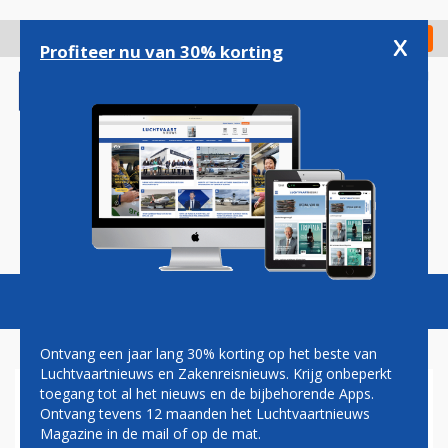
Overslaan
en
x
Digitaal Magazine
Registreer
Check in
naar
Profiteer nu van 30% korting
de
inhoud
gaan
Magazine
Podcasts
Vacatures
Toggl
naviga
Ontvang een jaar lang 30% korting op het beste van
Luchtvaartnieuws en Zakenreisnieuws. Krijg onbeperkt
toegang tot al het nieuws en de bijbehorende Apps.
VLIEGVERBOD BONAIRE
Ontvang tevens 12 maanden het Luchtvaartnieuws
OPGEHEVEN
Magazine in de mail of op de mat.