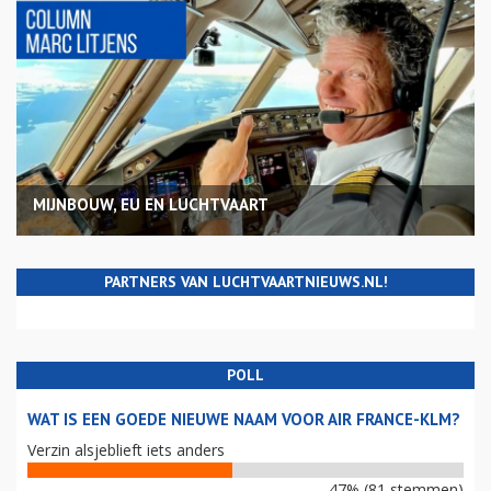
MIJNBOUW, EU EN LUCHTVAART
PARTNERS VAN LUCHTVAARTNIEUWS.NL!
POLL
WAT IS EEN GOEDE NIEUWE NAAM VOOR AIR FRANCE-KLM?
Verzin alsjeblieft iets anders
47% (81 stemmen)