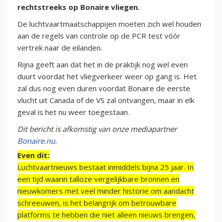
rechtstreeks op Bonaire vliegen.
De luchtvaartmaatschappijen moeten zich wel houden
aan de regels van controle op de PCR test vóór
vertrek naar de eilanden.
Rijna geeft aan dat het in de praktijk nog wel even
duurt voordat het vliegverkeer weer op gang is. Het
zal dus nog even duren voordat Bonaire de eerste
vlucht uit Canada of de VS zal ontvangen, maar in elk
geval is het nu weer toegestaan.
Dit bericht is afkomstig van onze mediapartner
Bonaire.nu
.
Even dit:
Luchtvaartnieuws bestaat inmiddels bijna 25 jaar. In
een tijd waarin talloze vergelijkbare bronnen en
nieuwkomers met veel minder historie om aandacht
schreeuwen, is het belangrijk om betrouwbare
platforms te hebben die niet alleen nieuws brengen,