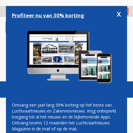
Overslaan
en
x
Digitaal Magazine
Registreer
Check in
naar
Profiteer nu van 30% korting
de
inhoud
gaan
Magazine
Podcasts
Vacatures
Toggl
naviga
Ontvang een jaar lang 30% korting op het beste van
Luchtvaartnieuws en Zakenreisnieuws. Krijg onbeperkt
toegang tot al het nieuws en de bijbehorende Apps.
AIR INDIA
Ontvang tevens 12 maanden het Luchtvaartnieuws
Magazine in de mail of op de mat.