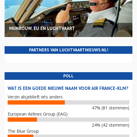
MIJNBOUW, EU EN LUCHTVAART
PARTNERS VAN LUCHTVAARTNIEUWS.NL!
POLL
WAT IS EEN GOEDE NIEUWE NAAM VOOR AIR FRANCE-KLM?
Verzin alsjeblieft iets anders
47% (81 stemmen)
European Airlines Group (EAG)
24% (42 stemmen)
The Blue Group