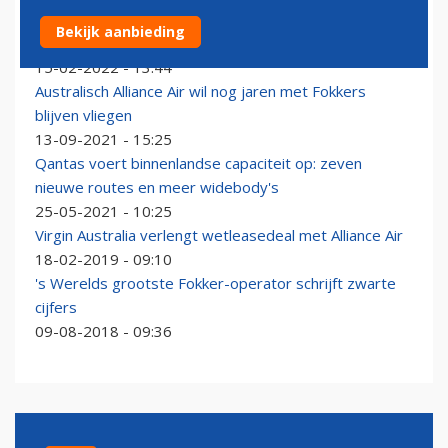
Indiaas Alliance Air schaft twee ATR 42's aan via
Bekijk aanbieding
Nederlands TrueNoord
15-02-2022 - 13:44
Australisch Alliance Air wil nog jaren met Fokkers
blijven vliegen
13-09-2021 - 15:25
Qantas voert binnenlandse capaciteit op: zeven
nieuwe routes en meer widebody's
25-05-2021 - 10:25
Virgin Australia verlengt wetleasedeal met Alliance Air
18-02-2019 - 09:10
's Werelds grootste Fokker-operator schrijft zwarte
cijfers
09-08-2018 - 09:36