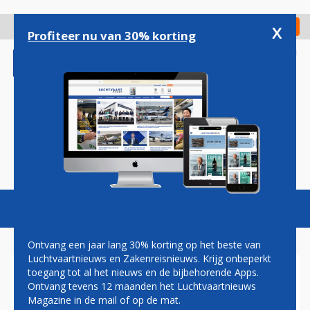
Overslaan
en
x
Digitaal Magazine
Registreer
Check in
naar
Profiteer nu van 30% korting
de
inhoud
gaan
Magazine
Podcasts
Vacatures
Toggl
naviga
Ontvang een jaar lang 30% korting op het beste van
Luchtvaartnieuws en Zakenreisnieuws. Krijg onbeperkt
toegang tot al het nieuws en de bijbehorende Apps.
ALLIANCE AIR
Ontvang tevens 12 maanden het Luchtvaartnieuws
Magazine in de mail of op de mat.