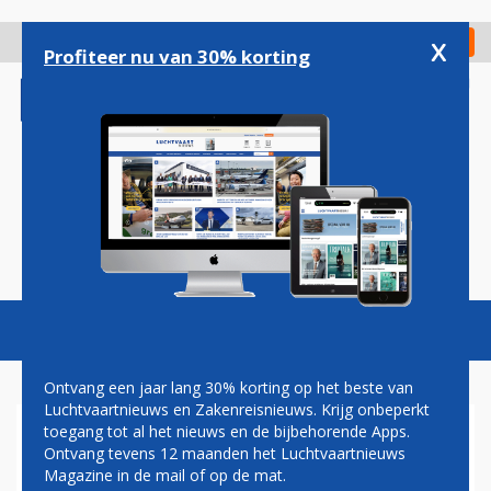
Overslaan
en
x
Digitaal Magazine
Registreer
Check in
naar
Profiteer nu van 30% korting
de
inhoud
gaan
Magazine
Podcasts
Vacatures
Toggl
naviga
Ontvang een jaar lang 30% korting op het beste van
Luchtvaartnieuws en Zakenreisnieuws. Krijg onbeperkt
toegang tot al het nieuws en de bijbehorende Apps.
BEN SMITH
Ontvang tevens 12 maanden het Luchtvaartnieuws
Magazine in de mail of op de mat.