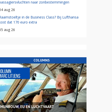
passagiersvluchten naar zonbestemmingen
04 aug 26
Raamstoeltje in de Business Class? Bij Lufthansa
kost dat 170 euro extra
05 aug 26
COLUMNS
MIJNBOUW, EU EN LUCHTVAART