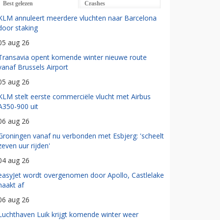
Best gelezen
Crashes
KLM annuleert meerdere vluchten naar Barcelona
door staking
05 aug 26
Transavia opent komende winter nieuwe route
vanaf Brussels Airport
05 aug 26
KLM stelt eerste commerciële vlucht met Airbus
A350-900 uit
06 aug 26
Groningen vanaf nu verbonden met Esbjerg: 'scheelt
zeven uur rijden'
04 aug 26
easyJet wordt overgenomen door Apollo, Castlelake
haakt af
06 aug 26
Luchthaven Luik krijgt komende winter weer