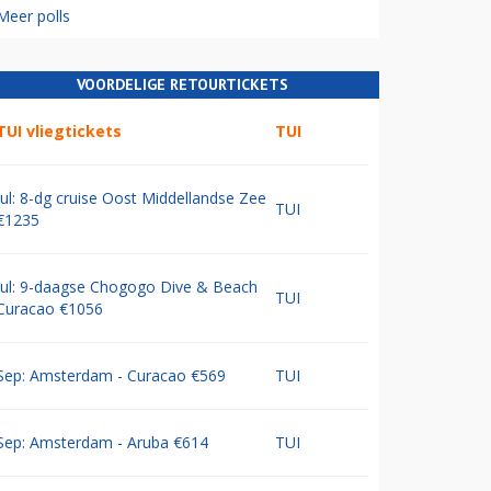
Meer polls
VOORDELIGE RETOURTICKETS
TUI vliegtickets
TUI
Jul: 8-dg cruise Oost Middellandse Zee
TUI
€1235
Jul: 9-daagse Chogogo Dive & Beach
TUI
Curacao €1056
Sep: Amsterdam - Curacao €569
TUI
Sep: Amsterdam - Aruba €614
TUI