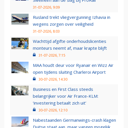
Swelheim aan de slag bij ProRail
31-07-2026, 9:09
Rusland trekt vliegvergunning Izhavia in
wegens zorgen over veiligheid
31-07-2026, 8:03
Wachttijd afgifte onderhoudslicenties
monteurs neemt af, maar krapte blijft
31-07-2026, 7:15
MAA houdt deur voor Ryanair en Wizz Air
open tijdens sluiting Charleroi Airport
30-07-2026, 14:30
Business en First Class steeds
belangrijker voor Air France-KLM:
‘investering betaalt zich uit’
30-07-2026, 12:10
Nabestaanden Germanwings-crash klagen
Duitse staat aan, maar vangen mogelijk