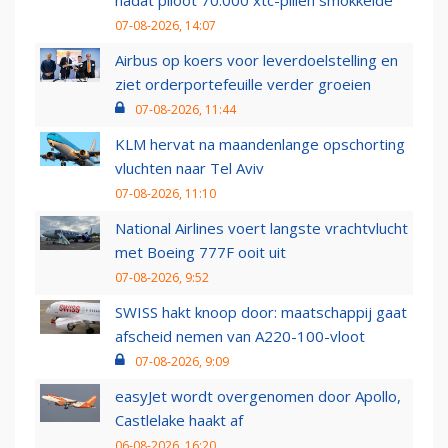
nadat piloot 70.000 xtc-pillen smokkelde
07-08-2026, 14:07
Airbus op koers voor leverdoelstelling en
ziet orderportefeuille verder groeien
07-08-2026, 11:44
KLM hervat na maandenlange opschorting
vluchten naar Tel Aviv
07-08-2026, 11:10
National Airlines voert langste vrachtvlucht
met Boeing 777F ooit uit
07-08-2026, 9:52
SWISS hakt knoop door: maatschappij gaat
afscheid nemen van A220-100-vloot
07-08-2026, 9:09
easyJet wordt overgenomen door Apollo,
Castlelake haakt af
06-08-2026, 16:20