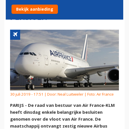
STUURT ALLE A380'S MET
Bekijk aanbieding
PENSIOEN
30 juli 2019 - 17:51 | Door:
Neal Luitwieler
| Foto: Air France
PARIJS - De raad van bestuur van Air France-KLM
heeft dinsdag enkele belangrijke besluiten
genomen over de vloot van Air France. De
maatschappij ontvangt zestig nieuwe Airbus