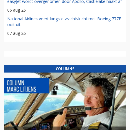
easyJet wordt overgenomen door Apollo, Castlelake haakt af
06 aug 26
National Airlines voert langste vrachtvlucht met Boeing 777F
ooit uit
07 aug 26
COLUMNS