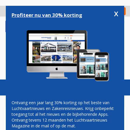
Overslaan
en
x
Digitaal Magazine
Registreer
Check in
naar
Profiteer nu van 30% korting
de
inhoud
gaan
Magazine
Podcasts
Vacatures
Toggl
naviga
Ontvang een jaar lang 30% korting op het beste van
Luchtvaartnieuws en Zakenreisnieuws. Krijg onbeperkt
toegang tot al het nieuws en de bijbehorende Apps.
AIR FRANCE-KLM BESTELT
Ontvang tevens 12 maanden het Luchtvaartnieuws
ZESTIG AIRBUS A220'S EN
Magazine in de mail of op de mat.