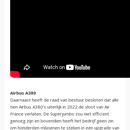
Airbus A380
Daarnaast heeft de raad van bestuur besloten dat alle
tien Airbus A380’s uiterlijk in 2022 de vloot van Air
France verlaten. De Superjumbo zou niet efficïent
genoeg zijn en bovendien heeft het bedrijf geen zin
om honderden miljoenen te steken in een upgrade van