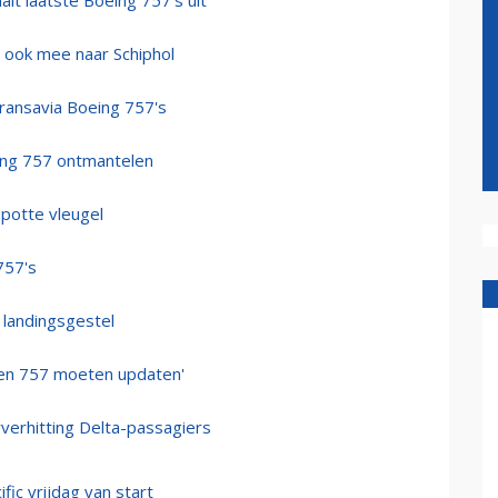
it laatste Boeing 757's uit
r ook mee naar Schiphol
Transavia Boeing 757's
eing 757 ontmantelen
potte vleugel
757's
 landingsgestel
den 757 moeten updaten'
verhitting Delta-passagiers
ic vrijdag van start