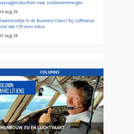
passagiersvluchten naar zonbestemmingen
04 aug 26
Raamstoeltje in de Business Class? Bij Lufthansa
kost dat 170 euro extra
05 aug 26
COLUMNS
MIJNBOUW, EU EN LUCHTVAART