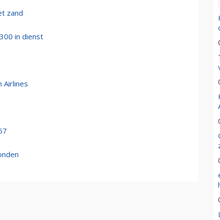
et zand
300 in dienst
 Airlines
57
Londen