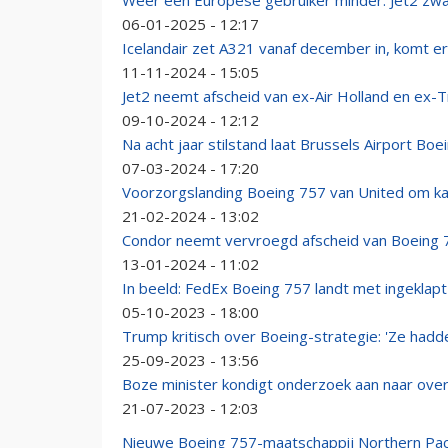
Weer een Europese gebruiker minder: Jet2 zwaa
06-01-2025 - 12:17
Icelandair zet A321 vanaf december in, komt e
11-11-2024 - 15:05
Jet2 neemt afscheid van ex-Air Holland en ex-
09-10-2024 - 12:12
Na acht jaar stilstand laat Brussels Airport Bo
07-03-2024 - 17:20
Voorzorgslanding Boeing 757 van United om ka
21-02-2024 - 13:02
Condor neemt vervroegd afscheid van Boeing 
13-01-2024 - 11:02
In beeld: FedEx Boeing 757 landt met ingeklapt
05-10-2023 - 18:00
Trump kritisch over Boeing-strategie: 'Ze had
25-09-2023 - 13:56
Boze minister kondigt onderzoek aan naar over
21-07-2023 - 12:03
Nieuwe Boeing 757-maatschappij Northern Pacif