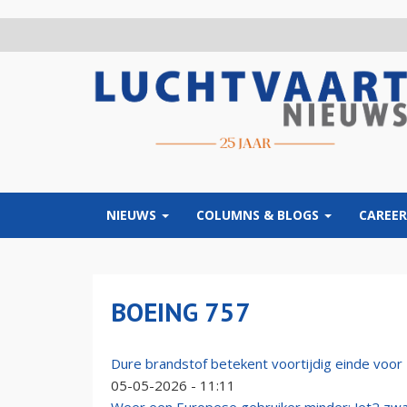
Overslaan
en
naar
de
inhoud
gaan
NIEUWS
COLUMNS & BLOGS
CAREER
BOEING 757
Dure brandstof betekent voortijdig einde voor 
05-05-2026 - 11:11