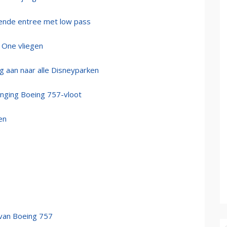
tsende entree met low pass
 One vliegen
ig aan naar alle Disneyparken
vanging Boeing 757-vloot
en
 van Boeing 757