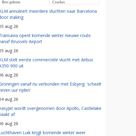
Best gelezen
Crashes
KLM annuleert meerdere vluchten naar Barcelona
door staking
05 aug 26
Transavia opent komende winter nieuwe route
vanaf Brussels Airport
05 aug 26
KLM stelt eerste commerciële vlucht met Airbus
A350-900 uit
06 aug 26
Groningen vanaf nu verbonden met Esbjerg: 'scheelt
zeven uur rijden'
04 aug 26
easyJet wordt overgenomen door Apollo, Castlelake
haakt af
06 aug 26
Luchthaven Luik krijgt komende winter weer