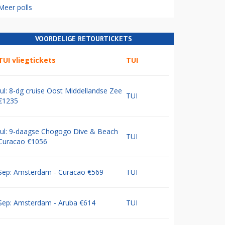
Meer polls
VOORDELIGE RETOURTICKETS
TUI vliegtickets
TUI
Jul: 8-dg cruise Oost Middellandse Zee
TUI
€1235
Jul: 9-daagse Chogogo Dive & Beach
TUI
Curacao €1056
Sep: Amsterdam - Curacao €569
TUI
Sep: Amsterdam - Aruba €614
TUI