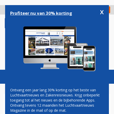
Overslaan
en
x
Digitaal Magazine
Registreer
Check in
naar
Profiteer nu van 30% korting
de
inhoud
gaan
Magazine
Podcasts
Vacatures
Toggl
naviga
Ontvang een jaar lang 30% korting op het beste van
Luchtvaartnieuws en Zakenreisnieuws. Krijg onbeperkt
toegang tot al het nieuws en de bijbehorende Apps.
STEVIGE GROEI LUTON
Ontvang tevens 12 maanden het Luchtvaartnieuws
AIRPORT HOUDT AAN
Magazine in de mail of op de mat.