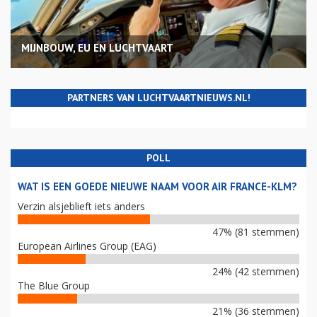
MIJNBOUW, EU EN LUCHTVAART
PARTNERS VAN LUCHTVAARTNIEUWS.NL!
POLL
WAT IS EEN GOEDE NIEUWE NAAM VOOR AIR FRANCE-KLM?
Verzin alsjeblieft iets anders
47% (81 stemmen)
European Airlines Group (EAG)
24% (42 stemmen)
The Blue Group
21% (36 stemmen)