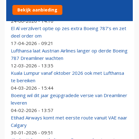
TAAG Angola Airlines mag nu ook met Boeing 787-9
Bekijk aanbieding
naar Europa vliegen
24-06-2026 - 14:10
El Al verzilvert optie op zes extra Boeing 787’s en zet
deel order om
17-04-2026 - 09:21
Lufthansa laat Austrian Airlines langer op derde Boeing
787 Dreamliner wachten
12-03-2026 - 13:35
Kuala Lumpur vanaf oktober 2026 ook met Lufthansa
te bereiken
04-03-2026 - 15:44
Boeing wil dit jaar geüpgradede versie van Dreamliner
leveren
04-02-2026 - 13:57
Etihad Airways komt met eerste route vanuit VAE naar
Calgary
30-01-2026 - 09:51