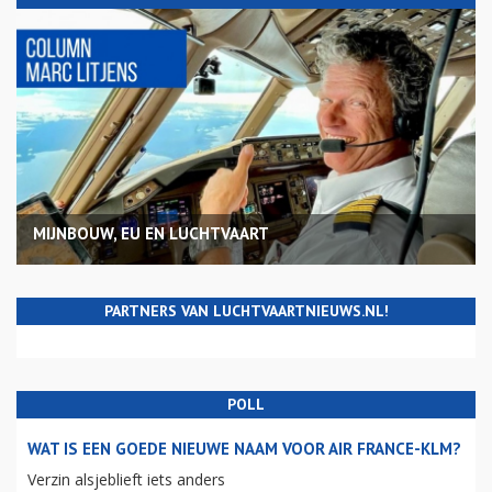
MIJNBOUW, EU EN LUCHTVAART
PARTNERS VAN LUCHTVAARTNIEUWS.NL!
POLL
WAT IS EEN GOEDE NIEUWE NAAM VOOR AIR FRANCE-KLM?
Verzin alsjeblieft iets anders