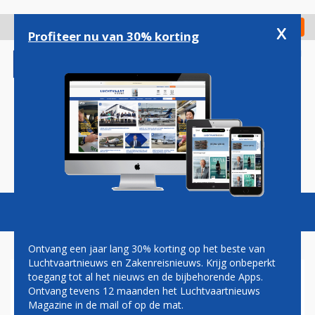
Overslaan
en
x
Digitaal Magazine
Registreer
Check in
naar
Profiteer nu van 30% korting
de
inhoud
gaan
Magazine
Podcasts
Vacatures
Toggl
naviga
Ontvang een jaar lang 30% korting op het beste van
Luchtvaartnieuws en Zakenreisnieuws. Krijg onbeperkt
toegang tot al het nieuws en de bijbehorende Apps.
BOEING 787-9
Ontvang tevens 12 maanden het Luchtvaartnieuws
Magazine in de mail of op de mat.