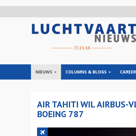
Overslaan
en
naar
de
inhoud
gaan
NIEUWS
COLUMNS & BLOGS
CAREER
AIR TAHITI WIL AIRBUS
BOEING 787