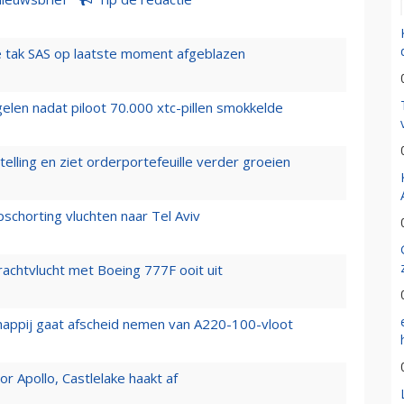
 tak SAS op laatste moment afgeblazen
elen nadat piloot 70.000 xtc-pillen smokkelde
elling en ziet orderportefeuille verder groeien
chorting vluchten naar Tel Aviv
vrachtvlucht met Boeing 777F ooit uit
happij gaat afscheid nemen van A220-100-vloot
 Apollo, Castlelake haakt af