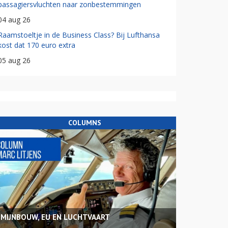
passagiersvluchten naar zonbestemmingen
04 aug 26
Raamstoeltje in de Business Class? Bij Lufthansa
kost dat 170 euro extra
05 aug 26
COLUMNS
MIJNBOUW, EU EN LUCHTVAART