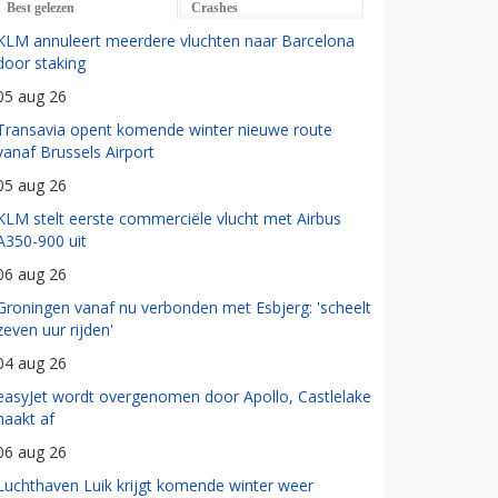
Best gelezen
Crashes
KLM annuleert meerdere vluchten naar Barcelona
door staking
05 aug 26
Transavia opent komende winter nieuwe route
vanaf Brussels Airport
05 aug 26
KLM stelt eerste commerciële vlucht met Airbus
A350-900 uit
06 aug 26
Groningen vanaf nu verbonden met Esbjerg: 'scheelt
zeven uur rijden'
04 aug 26
easyJet wordt overgenomen door Apollo, Castlelake
haakt af
06 aug 26
Luchthaven Luik krijgt komende winter weer