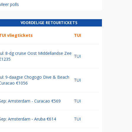
Meer polls
VOORDELIGE RETOURTICKETS
TUI vliegtickets
TUI
Jul: 8-dg cruise Oost Middellandse Zee
TUI
€1235
Jul: 9-daagse Chogogo Dive & Beach
TUI
Curacao €1056
Sep: Amsterdam - Curacao €569
TUI
Sep: Amsterdam - Aruba €614
TUI