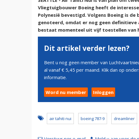
SEATTLE - Air Tahiti Nui is van plan om twe
Vliegtuigbouwer Boeing heeft de interesse
Polynesië bevestigd. Volgens Boeing is de b
genoteerd, omdat er nog geen definitieve a
bestaat momenteel uit vijf toestellen van 
Dit artikel verder lezen?
Bent u nog geen member van Luchtvaartnieu
al vanaf € 5,45 per maand. Klik dan op ond
informatie.
Word nu member
Inloggen
air tahiti nui
boeing 787-9
dreamliner
Verstuur per e-mail
Meld u aan voor de 