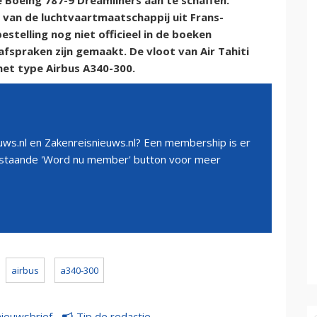
e Boeing 787-9 Dreamliners aan te schaffen.
 van de luchtvaartmaatschappij uit Frans-
estelling nog niet officieel in de boeken
fspraken zijn gemaakt. De vloot van Air Tahiti
het type Airbus A340-300.
ws.nl en Zakenreisnieuws.nl? Een membership is er
erstaande 'Word nu member' button voor meer
airbus
a340-300
nieuwsbrief
Tip de redactie