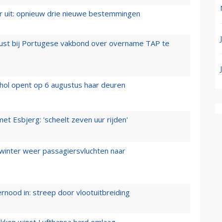
er uit: opnieuw drie nieuwe bestemmingen
rust bij Portugese vakbond over overname TAP te
hol opent op 6 augustus haar deuren
t Esbjerg: 'scheelt zeven uur rijden'
 winter weer passagiersvluchten naar
ernood in: streep door vlootuitbreiding
ukken winst Lufthansa hard omlaag