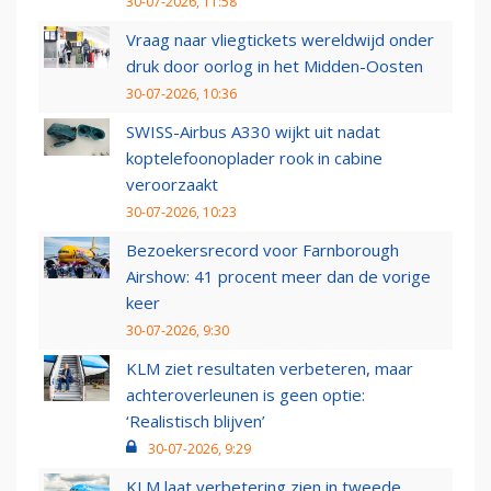
30-07-2026, 11:58
Vraag naar vliegtickets wereldwijd onder
druk door oorlog in het Midden-Oosten
30-07-2026, 10:36
SWISS-Airbus A330 wijkt uit nadat
koptelefoonoplader rook in cabine
veroorzaakt
30-07-2026, 10:23
Bezoekersrecord voor Farnborough
Airshow: 41 procent meer dan de vorige
keer
30-07-2026, 9:30
KLM ziet resultaten verbeteren, maar
achteroverleunen is geen optie:
‘Realistisch blijven’
30-07-2026, 9:29
KLM laat verbetering zien in tweede