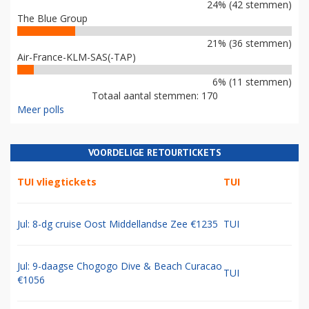
24% (42 stemmen)
The Blue Group
21% (36 stemmen)
Air-France-KLM-SAS(-TAP)
6% (11 stemmen)
Totaal aantal stemmen: 170
Meer polls
VOORDELIGE RETOURTICKETS
TUI vliegtickets
TUI
Jul: 8-dg cruise Oost Middellandse Zee €1235
TUI
Jul: 9-daagse Chogogo Dive & Beach Curacao
TUI
€1056