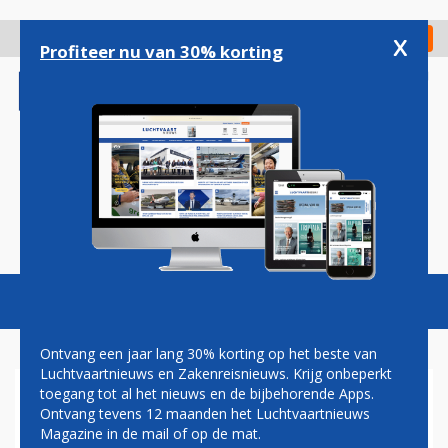
Overslaan
en
x
Digitaal Magazine
Registreer
Check in
naar
Profiteer nu van 30% korting
de
inhoud
gaan
Magazine
Podcasts
Vacatures
Toggl
naviga
Ontvang een jaar lang 30% korting op het beste van
Luchtvaartnieuws en Zakenreisnieuws. Krijg onbeperkt
toegang tot al het nieuws en de bijbehorende Apps.
DEFINITIEF GEEN AIRBUS
Ontvang tevens 12 maanden het Luchtvaartnieuws
A350'S VOOR KLM; MEER
Magazine in de mail of op de mat.