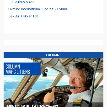
PIA: Airbus A320
Ukraine International: Boeing 737-800
Bek Air: Fokker 100
COLUMNS
MIJNBOUW, EU EN LUCHTVAART