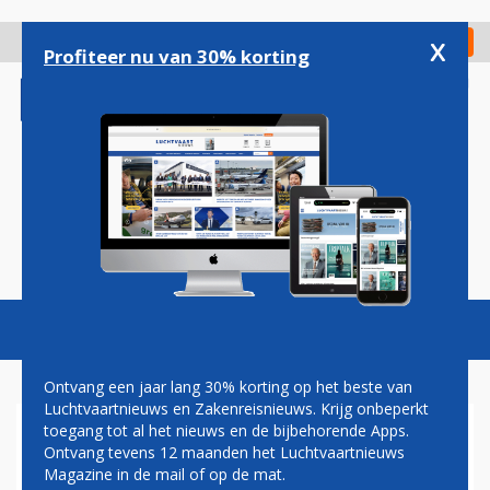
Overslaan
en
x
Digitaal Magazine
Registreer
Check in
naar
Profiteer nu van 30% korting
de
inhoud
gaan
Magazine
Podcasts
Vacatures
Toggl
naviga
Ontvang een jaar lang 30% korting op het beste van
Luchtvaartnieuws en Zakenreisnieuws. Krijg onbeperkt
toegang tot al het nieuws en de bijbehorende Apps.
DEFINITIEF GEEN AIRBUS
Ontvang tevens 12 maanden het Luchtvaartnieuws
A350'S VOOR KLM; MEER
Magazine in de mail of op de mat.