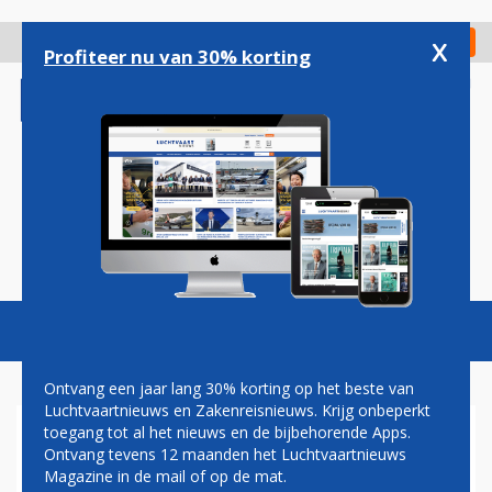
Overslaan
en
x
Digitaal Magazine
Registreer
Check in
naar
Profiteer nu van 30% korting
de
inhoud
gaan
Magazine
Podcasts
Vacatures
Toggl
naviga
Ontvang een jaar lang 30% korting op het beste van
Luchtvaartnieuws en Zakenreisnieuws. Krijg onbeperkt
toegang tot al het nieuws en de bijbehorende Apps.
GO-PRO
Ontvang tevens 12 maanden het Luchtvaartnieuws
Magazine in de mail of op de mat.