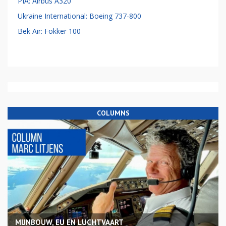
PIA: Airbus A320
Ukraine International: Boeing 737-800
Bek Air: Fokker 100
COLUMNS
MIJNBOUW, EU EN LUCHTVAART