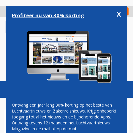
Overslaan
en
x
Digitaal Magazine
Registreer
Check in
naar
Profiteer nu van 30% korting
de
inhoud
gaan
Magazine
Podcasts
Vacatures
Toggl
naviga
Ontvang een jaar lang 30% korting op het beste van
Luchtvaartnieuws en Zakenreisnieuws. Krijg onbeperkt
toegang tot al het nieuws en de bijbehorende Apps.
GO-PRO
Ontvang tevens 12 maanden het Luchtvaartnieuws
Magazine in de mail of op de mat.