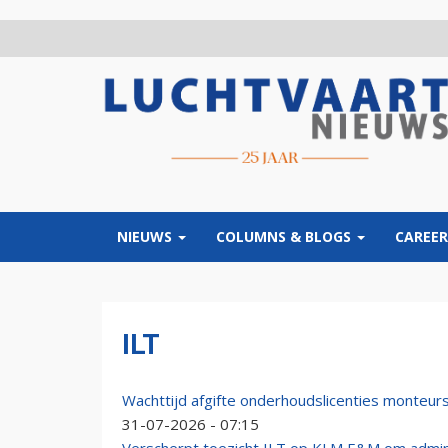
Overslaan
en
naar
de
inhoud
gaan
NIEUWS
COLUMNS & BLOGS
CAREER
ILT
Wachttijd afgifte onderhoudslicenties monteurs 
31-07-2026 - 07:15