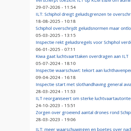
Verscherpt toezicht ILT op KLM E&M om adminis
29-07-2026 - 11:54
ILT: Schiphol dreigt geluidsgrenzen te overschr
18-08-2025 - 10:18
Schiphol overschrijdt geluidsnormen maar ontlo
05-03-2025 - 13:15
Inspectie rekt geluidsregels voor Schiphol ver
06-01-2025 - 07:11
Kiwa gaat luchtvaarttaken overdragen aan ILT
05-07-2024 - 18:10
Inspectie waarschuwt: tekort aan luchthavenper
09-04-2024 - 16:18
Inspectie start met slothandhaving general avia
28-03-2024 - 11:53
ILT reorganiseert om sterke luchtvaartautorite
24-10-2023 - 15:51
Zorgen over groeiend aantal drones rond Schip
28-03-2023 - 19:06
ILT: meer waarschuwingen en boetes over nach