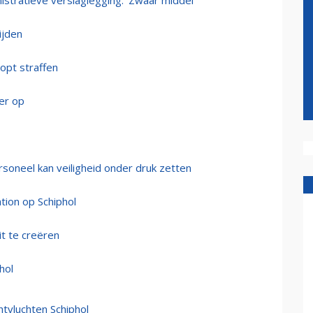
tratieve verslaglegging: ‘Zwaar middel’
ijden
opt straffen
der op
soneel kan veiligheid onder druk zetten
tion op Schiphol
it te creëren
hol
tvluchten Schiphol