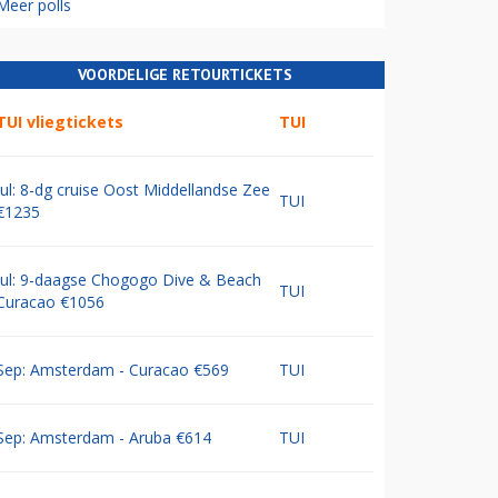
Meer polls
VOORDELIGE RETOURTICKETS
TUI vliegtickets
TUI
Jul: 8-dg cruise Oost Middellandse Zee
TUI
€1235
Jul: 9-daagse Chogogo Dive & Beach
TUI
Curacao €1056
Sep: Amsterdam - Curacao €569
TUI
Sep: Amsterdam - Aruba €614
TUI