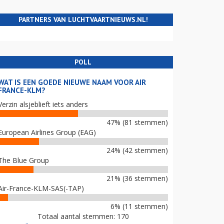
PARTNERS VAN LUCHTVAARTNIEUWS.NL!
POLL
WAT IS EEN GOEDE NIEUWE NAAM VOOR AIR
FRANCE-KLM?
Verzin alsjeblieft iets anders
47% (81 stemmen)
European Airlines Group (EAG)
24% (42 stemmen)
The Blue Group
21% (36 stemmen)
Air-France-KLM-SAS(-TAP)
6% (11 stemmen)
Totaal aantal stemmen: 170