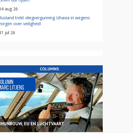
04 aug 26
Rusland trekt vliegvergunning Izhavia in wegens
zorgen over veiligheid
31 jul 26
COLUMNS
MIJNBOUW, EU EN LUCHTVAART