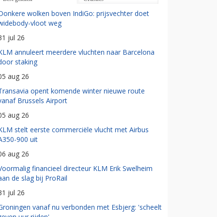
Donkere wolken boven IndiGo: prijsvechter doet
widebody-vloot weg
31 jul 26
KLM annuleert meerdere vluchten naar Barcelona
door staking
05 aug 26
Transavia opent komende winter nieuwe route
vanaf Brussels Airport
05 aug 26
KLM stelt eerste commerciële vlucht met Airbus
A350-900 uit
06 aug 26
Voormalig financieel directeur KLM Erik Swelheim
aan de slag bij ProRail
31 jul 26
Groningen vanaf nu verbonden met Esbjerg: 'scheelt
zeven uur rijden'