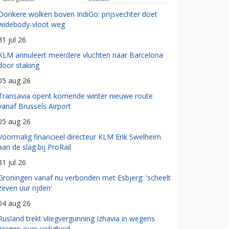
Donkere wolken boven IndiGo: prijsvechter doet
widebody-vloot weg
31 jul 26
KLM annuleert meerdere vluchten naar Barcelona
door staking
05 aug 26
Transavia opent komende winter nieuwe route
vanaf Brussels Airport
05 aug 26
Voormalig financieel directeur KLM Erik Swelheim
aan de slag bij ProRail
31 jul 26
Groningen vanaf nu verbonden met Esbjerg: 'scheelt
zeven uur rijden'
04 aug 26
Rusland trekt vliegvergunning Izhavia in wegens
zorgen over veiligheid