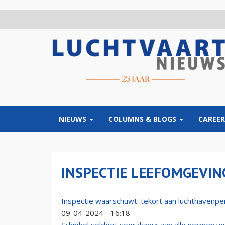
Overslaan
en
naar
de
inhoud
gaan
NIEUWS
COLUMNS & BLOGS
CAREER
INSPECTIE LEEFOMGEVIN
Inspectie waarschuwt: tekort aan luchthavenper
09-04-2024 - 16:18