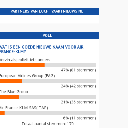
PARTNERS VAN LUCHTVAARTNIEUWS.NL!
POLL
WAT IS EEN GOEDE NIEUWE NAAM VOOR AIR
FRANCE-KLM?
Verzin alsjeblieft iets anders
47% (81 stemmen)
European Airlines Group (EAG)
24% (42 stemmen)
The Blue Group
21% (36 stemmen)
Air-France-KLM-SAS(-TAP)
6% (11 stemmen)
Totaal aantal stemmen: 170