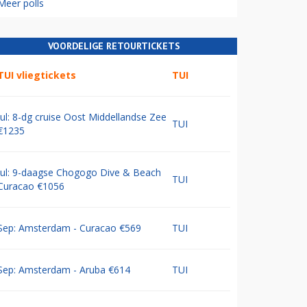
Meer polls
VOORDELIGE RETOURTICKETS
TUI vliegtickets
TUI
Jul: 8-dg cruise Oost Middellandse Zee
TUI
€1235
Jul: 9-daagse Chogogo Dive & Beach
TUI
Curacao €1056
Sep: Amsterdam - Curacao €569
TUI
Sep: Amsterdam - Aruba €614
TUI