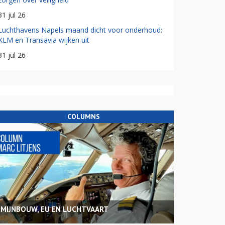
31 jul 26
Luchthavens Napels maand dicht voor onderhoud:
KLM en Transavia wijken uit
31 jul 26
COLUMNS
MIJNBOUW, EU EN LUCHTVAART