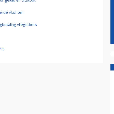
or geluid en uitstoot
erde vluchten
gbetaling vliegtickets
015