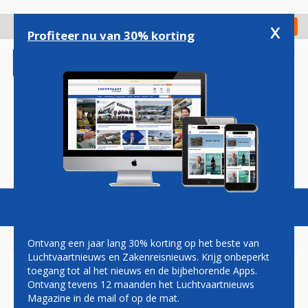
Overslaan
en
x
Digitaal Magazine
Registreer
Check in
naar
Profiteer nu van 30% korting
de
inhoud
gaan
Magazine
Podcasts
Vacatures
Toggl
naviga
Ontvang een jaar lang 30% korting op het beste van
Luchtvaartnieuws en Zakenreisnieuws. Krijg onbeperkt
toegang tot al het nieuws en de bijbehorende Apps.
KINSHASA
Ontvang tevens 12 maanden het Luchtvaartnieuws
Magazine in de mail of op de mat.