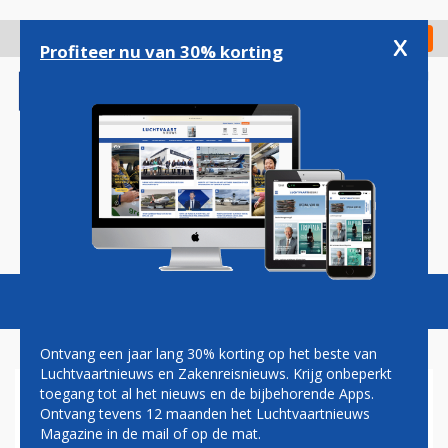
Overslaan
en
x
Digitaal Magazine
Registreer
Check in
naar
Profiteer nu van 30% korting
de
inhoud
gaan
Magazine
Podcasts
Vacatures
Toggl
naviga
Ontvang een jaar lang 30% korting op het beste van
Luchtvaartnieuws en Zakenreisnieuws. Krijg onbeperkt
toegang tot al het nieuws en de bijbehorende Apps.
LUFTHANSA CITY AIRLINES
Ontvang tevens 12 maanden het Luchtvaartnieuws
Magazine in de mail of op de mat.