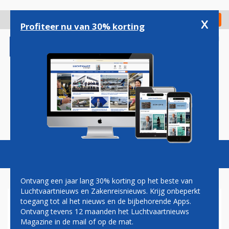
Overslaan
en
x
Digitaal Magazine
Registreer
Check in
naar
Profiteer nu van 30% korting
de
inhoud
gaan
Magazine
Podcasts
Vacatures
Toggl
naviga
Ontvang een jaar lang 30% korting op het beste van
Luchtvaartnieuws en Zakenreisnieuws. Krijg onbeperkt
toegang tot al het nieuws en de bijbehorende Apps.
OPENBAAR VERVOER
Ontvang tevens 12 maanden het Luchtvaartnieuws
Magazine in de mail of op de mat.