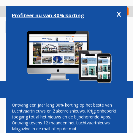
Overslaan
en
x
Digitaal Magazine
Registreer
Check in
naar
Profiteer nu van 30% korting
de
inhoud
gaan
Magazine
Podcasts
Vacatures
Toggl
naviga
Ontvang een jaar lang 30% korting op het beste van
Luchtvaartnieuws en Zakenreisnieuws. Krijg onbeperkt
toegang tot al het nieuws en de bijbehorende Apps.
ORGANISCH
Ontvang tevens 12 maanden het Luchtvaartnieuws
Magazine in de mail of op de mat.